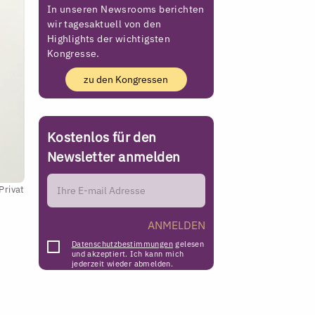
In unseren Newsrooms berichten
wir tagesaktuell von den
Highlights der wichtigsten
Kongresse.
zu den Kongressen
Kostenlos für den
Newsletter anmelden
Privat
ANMELDEN
Datenschutzbestimmungen
gelesen
und akzeptiert. Ich kann mich
jederzeit wieder abmelden.