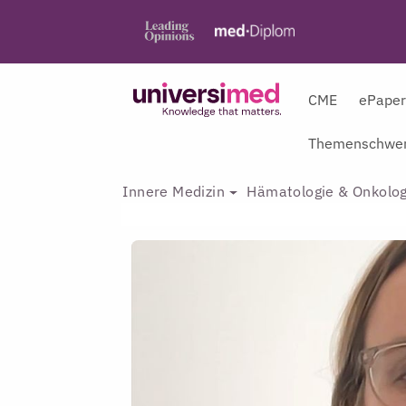
CME
ePape
Themenschwer
Innere Medizin
Hämatologie & Onkolog