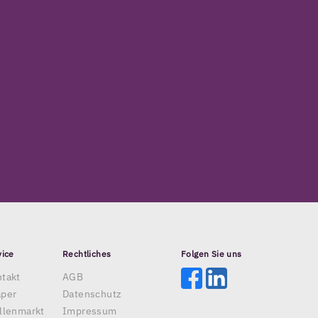
vice
Rechtliches
Folgen Sie uns
takt
AGB
aper
Datenschutz
llenmarkt
Impressum