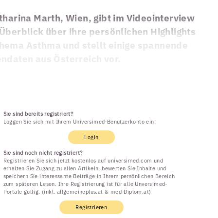
tharina Marth, Wien, gibt im Videointerview
Überblick über ihre persönlichen Highlights
hema Asthma und stellt einige spannende
ndaten aus Österreich vor.
Sie sind bereits registriert?
Loggen Sie sich mit Ihrem Universimed-Benutzerkonto ein:
Login
Sie sind noch nicht registriert?
Registrieren Sie sich jetzt kostenlos auf universimed.com und
erhalten Sie Zugang zu allen Artikeln, bewerten Sie Inhalte und
speichern Sie interessante Beiträge in Ihrem persönlichen Bereich
zum späteren Lesen. Ihre Registrierung ist für alle Unversimed-
Portale gültig. (inkl. allgemeineplus.at & med-Diplom.at)
Registrieren