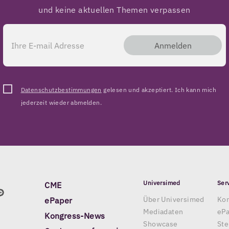
und keine aktuellen Themen verpassen
Anmelden
Datenschutzbestimmungen
gelesen und akzeptiert. Ich kann mich
jederzeit wieder abmelden.
Universimed
Ser
CME
Über Universimed
Kon
ePaper
Mediadaten
eP
Kongress-News
Showcase
Ste