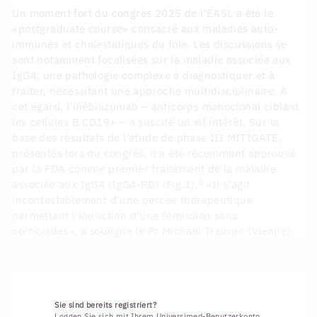
Un moment fort du congrès 2025 de l’EASL a été le
«postgraduate course» consacré aux maladies auto-
immunes et cholestatiques du foie. Les discussions se
sont notamment focalisées sur la maladie associée aux
IgG4, une pathologie complexe à diagnostiquer et à
traiter, nécessitant une approche multidisciplinaire. À
cet égard, l’inébilizumab – anticorps monoclonal ciblant
les cellules B CD19+ – a suscité un vif intérêt. Sur la
base des résultats de l’étude de phase III MITIGATE,
présentés lors du congrès, il a été récemment approuvé
par la FDA comme premier traitement de la maladie
1
associée aux IgG4 (IgG4-RD) (Fig.1).
«Il s’agit
incontestablement d’une percée thérapeutique
permettant l’induction d’une rémission sans
corticoïdes», a souligné le Pr Michael Trauner (Vienne).
Sie sind bereits registriert?
Loggen Sie sich mit Ihrem Universimed-Benutzerkonto