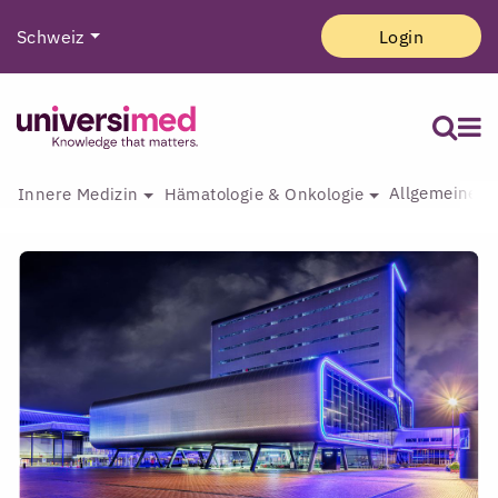
Schweiz
Login
Allgemeine I
Innere Medizin
Hämatologie & Onkologie