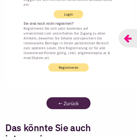
ein:
Login
Sie sind noch nicht registriert?
Registrieren Sie sich jetzt kostenlos auf
universimed.com und erhalten Sie Zugang zu allen
Artikeln, bewerten Sie Inhalte und speichern Sie
interessante Beiträge in Ihrem persönlichen Bereich
zum späteren Lesen. Ihre Registrierung ist für alle
Unversimed-Portale gültig. (inkl. allgemeineplus.at &
med-Diplom.at)
Registrieren
←
Zurück
Das könnte Sie auch