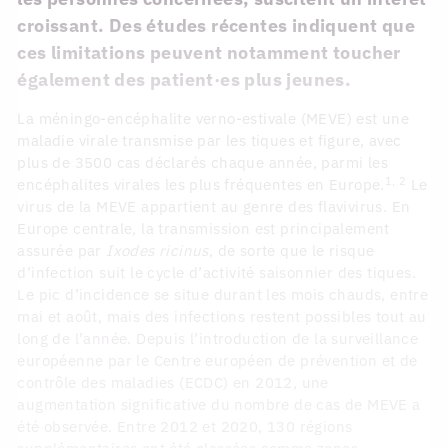
croissant. Des études récentes indiquent que
ces limitations peuvent notamment toucher
également des patient·es plus jeunes.
La méningo-encéphalite verno-estivale (MEVE) est une
maladie virale transmise par les tiques et figure, avec
plus de 3500 cas déclarés chaque année, parmi les
1, 2
encéphalites virales les plus fréquentes en Europe.
Le
virus de la MEVE appartient au genre des flavivirus. En
Europe centrale, la transmission est principalement
assurée par
Ixodes ricinus
, de sorte que le risque
d’infection suit le cycle d’activité saisonnier des tiques.
Le pic d’incidence se situe durant les mois chauds, entre
mai et août, mais des infections restent possibles tout au
long de l’année. Depuis l’introduction de la surveillance
européenne par le Centre européen de prévention et de
contrôle des maladies (ECDC) en 2012, une
augmentation significative du nombre de cas de MEVE a
été observée. Entre 2012 et 2020, 130 régions