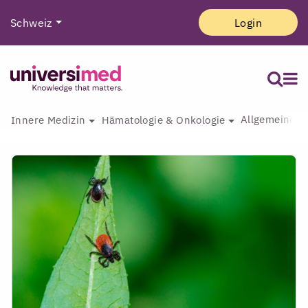
Schweiz
Login
Allgemeine I
Innere Medizin
Hämatologie & Onkologie