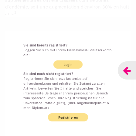
supplémentaires ont été classées comme zones
d’endémie, soit une augmentation d’environ 30% en huit
3
ans.
Sie sind bereits registriert?
Loggen Sie sich mit Ihrem Universimed-Benutzerkonto
ein:
Login
Sie sind noch nicht registriert?
Registrieren Sie sich jetzt kostenlos auf
universimed.com und erhalten Sie Zugang zu allen
Artikeln, bewerten Sie Inhalte und speichern Sie
interessante Beiträge in Ihrem persönlichen Bereich
zum späteren Lesen. Ihre Registrierung ist für alle
Unversimed-Portale gültig. (inkl. allgemeineplus.at &
med-Diplom.at)
Registrieren