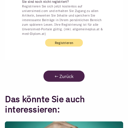
Sie sind noch nicht registriert?
Registrieren Sie sich jetzt kostenlos auf
universimed.com und erhalten Sie Zugang zu allen
Artikeln, bewerten Sie Inhalte und speichern Sie
interessante Beiträge in Ihrem persönlichen Bereich
zum späteren Lesen. Ihre Registrierung ist für alle
Unversimed-Portale gültig. (inkl. allgemeineplus.at &
med-Diplom.at)
Registrieren
←
Zurück
Das könnte Sie auch
interessieren: