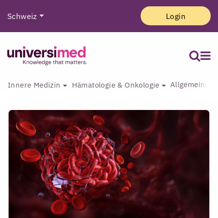
Schweiz
Login
Allgemeine I
Innere Medizin
Hämatologie & Onkologie