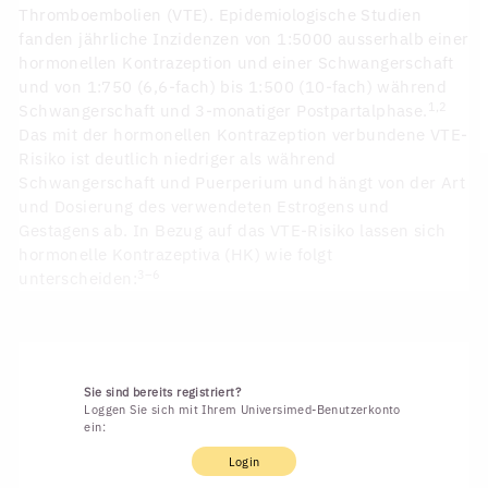
Thromboembolien (VTE). Epidemiologische Studien
fanden jährliche Inzidenzen von 1:5000 ausserhalb einer
hormonellen Kontrazeption und einer Schwangerschaft
und von 1:750 (6,6-fach) bis 1:500 (10-fach) während
1,2
Schwangerschaft und 3-monatiger Postpartalphase.
Das mit der hormonellen Kontrazeption verbundene VTE-
Risiko ist deutlich niedriger als während
Schwangerschaft und Puerperium und hängt von der Art
und Dosierung des verwendeten Estrogens und
Gestagens ab. In Bezug auf das VTE-Risiko lassen sich
hormonelle Kontrazeptiva (HK) wie folgt
3–6
unterscheiden:
Sie sind bereits registriert?
Loggen Sie sich mit Ihrem Universimed-Benutzerkonto
ein:
Login