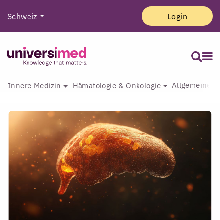
Schweiz
Login
Allgemeine I
Innere Medizin
Hämatologie & Onkologie