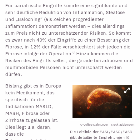
Für bariatrische Eingriffe konnte eine signifikante und
sehr deutliche Reduktion von Inflammation, Steatose
und „Balooning“ (als Zeichen progredienter
Inflammation) demonstriert werden – dies allerdings
zum Preis nicht zu unterschätzender Risiken. So kommt
es zwar nach 40% der Eingriffe zu einer Besserung der
Fibrose, in 12% der Fälle verschlechtert sich jedoch die
8
Fibrose infolge der Operation.
Hinzu kommen die
Risiken des Eingriffs selbst, die gerade bei adipösen und
multimorbiden Personen nicht unterschätzt werden
dürfen.
Bislang gibt es in Europa
kein Medikament, das
spezifisch für die
Indikationen MASLD,
MASH, Fibrose oder
Zirrhose zugelassen ist.
© Coffee Cafe Lover – stock.adobe.com
Dies liegt u.a. daran,
Die Leitlinie der EASL/EASO/EASD
dass die
gibt detaillierte Empfehlungen für