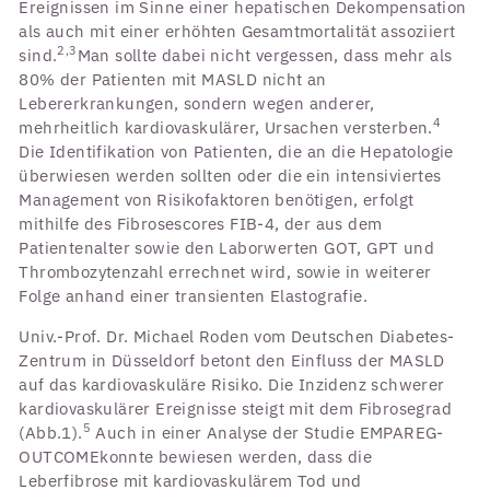
Ereignissen im Sinne einer hepatischen Dekompensation
als auch mit einer erhöhten Gesamtmortalität assoziiert
2,3
sind.
Man sollte dabei nicht vergessen, dass mehr als
80% der Patienten mit MASLD nicht an
Lebererkrankungen, sondern wegen anderer,
4
mehrheitlich kardiovaskulärer, Ursachen versterben.
Die Identifikation von Patienten, die an die Hepatologie
überwiesen werden sollten oder die ein intensiviertes
Management von Risikofaktoren benötigen, erfolgt
mithilfe des Fibrosescores FIB-4, der aus dem
Patientenalter sowie den Laborwerten GOT, GPT und
Thrombozytenzahl errechnet wird, sowie in weiterer
Folge anhand einer transienten Elastografie.
Univ.-Prof. Dr. Michael Roden vom Deutschen Diabetes-
Zentrum in Düsseldorf betont den Einfluss der MASLD
auf das kardiovaskuläre Risiko. Die Inzidenz schwerer
kardiovaskulärer Ereignisse steigt mit dem Fibrosegrad
5
(Abb.1).
Auch in einer Analyse der Studie EMPAREG-
OUTCOMEkonnte bewiesen werden, dass die
Leberfibrose mit kardiovaskulärem Tod und