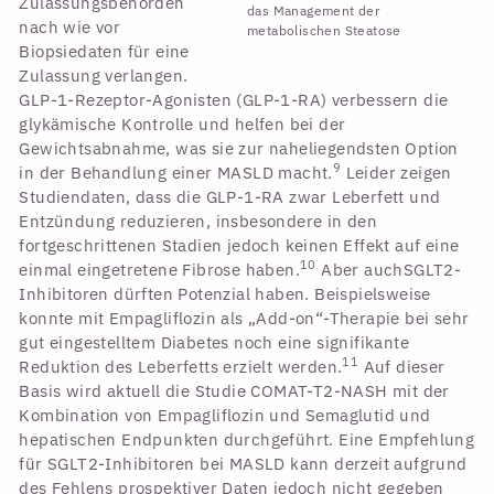
Zulassungsbehörden
das Management der
nach wie vor
metabolischen Steatose
Biopsiedaten für eine
Zulassung verlangen.
GLP-1-Rezeptor-Agonisten (GLP-1-RA) verbessern die
glykämische Kontrolle und helfen bei der
Gewichtsabnahme, was sie zur naheliegendsten Option
9
in der Behandlung einer MASLD macht.
Leider zeigen
Studiendaten, dass die GLP-1-RA zwar Leberfett und
Entzündung reduzieren, insbesondere in den
fortgeschrittenen Stadien jedoch keinen Effekt auf eine
10
einmal eingetretene Fibrose haben.
Aber auchSGLT2-
Inhibitoren dürften Potenzial haben. Beispielsweise
konnte mit Empagliflozin als „Add-on“-Therapie bei sehr
gut eingestelltem Diabetes noch eine signifikante
11
Reduktion des Leberfetts erzielt werden.
Auf dieser
Basis wird aktuell die Studie COMAT-T2-NASH mit der
Kombination von Empagliflozin und Semaglutid und
hepatischen Endpunkten durchgeführt. Eine Empfehlung
für SGLT2-Inhibitoren bei MASLD kann derzeit aufgrund
des Fehlens prospektiver Daten jedoch nicht gegeben