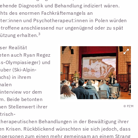
ehende Diagnostik und Behandlung indiziert wären.
chts des enormen Fachkräftemangels an
ter:innen und Psychotherapeut:innen in Polen würden
etroffene anschliessend nur ungenügend oder zu spät
3
ützung erhalten.
ser Realität
eten auch Ryan Regez
ss-Olympiasieger) und
uber (Ski-Alpin-
chs) in ihrem
nalen
interview vor dem
m. Beide betonten
en Stellenwert ihrer
© PZM
trisch-
herapeutischen Behandlungen in der Bewältigung ihrer
n Krisen. Rückblickend wünschten sie sich jedoch, dass
chpersonen zum einen mehr gemeinsam an einem Strang