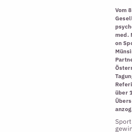
Vom 8.
Gesell
psycho
med. 
on Spo
Münsi
Partn
Österr
Tagun
Refer
über 
Überse
anzog
Sport
gewi