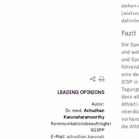
ziehen 
Leistu
dahinte
Fazit
Die Spo
und wel
und Spo
führend
eine de
ICSP in
Tagungs
LEADING OPINIONS
dass al
Athlet:
Autor:
Dr. med.
Achudhan
interdi
Karunaharamoorthy
vorhand
Kommunikationsbeauftragter
die Ath
SGSPP
E-Mail:
achudhan.karunah