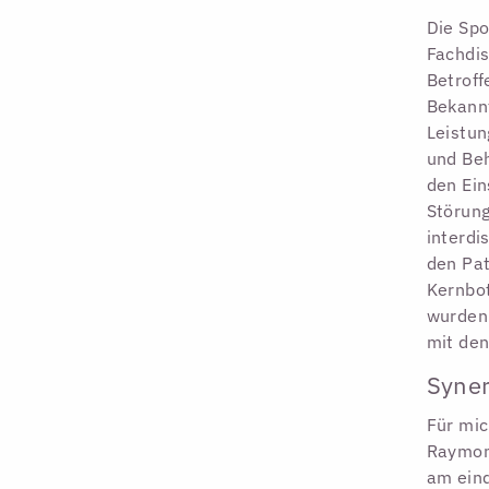
Die Spo
Fachdis
Betrof
Bekannt
Leistun
und Beh
den Ein
Störung
interdi
den Pa
Kernbo
wurden
mit den
Syner
Für mic
Raymon
am eind