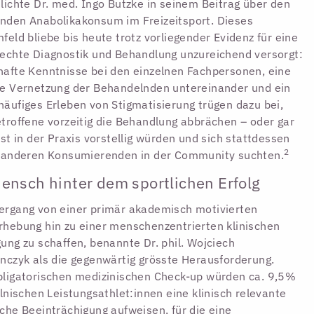
lichte Dr. med. Ingo Butzke in seinem Beitrag über den
den Anabolikakonsum im Freizeitsport. Dieses
feld bliebe bis heute trotz vorliegender Evidenz für eine
echte Diagnostik und Behandlung unzureichend versorgt:
afte Kenntnisse bei den einzelnen Fachpersonen, eine
e Vernetzung der Behandelnden untereinander und ein
äufiges Erleben von Stigmatisierung trügen dazu bei,
troffene vorzeitig die Behandlung abbrächen – oder gar
rst in der Praxis vorstellig würden und sich stattdessen
2
i anderen Konsumierenden in der Community suchten.
ensch hinter dem sportlichen Erfolg
rgang von einer primär akademisch motivierten
hebung hin zu einer menschenzentrierten klinischen
ung zu schaffen, benannte Dr. phil. Wojciech
nczyk als die gegenwärtig grösste Herausforderung.
ligatorischen medizinischen Check-up würden ca. 9,5%
olnischen Leistungsathlet:innen eine klinisch relevante
che Beeinträchigung aufweisen, für die eine