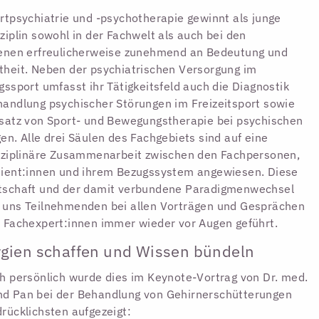
rtpsychiatrie und -psychotherapie gewinnt als junge
ziplin sowohl in der Fachwelt als auch bei den
fenen erfreulicherweise zunehmend an Bedeutung und
heit. Neben der psychiatrischen Versorgung im
gssport umfasst ihr Tätigkeitsfeld auch die Diagnostik
andlung psychischer Störungen im Freizeitsport sowie
satz von Sport- und Bewegungstherapie bei psychischen
en. Alle drei Säulen des Fachgebiets sind auf eine
sziplinäre Zusammenarbeit zwischen den Fachpersonen,
tient:innen und ihrem Bezugssystem angewiesen. Diese
tschaft und der damit verbundene Paradigmenwechsel
 uns Teilnehmenden bei allen Vorträgen und Gesprächen
 Fachexpert:innen immer wieder vor Augen geführt.
gien schaffen und Wissen bündeln
h persönlich wurde dies im Keynote-Vortrag von Dr. med.
d Pan bei der Behandlung von Gehirnerschütterungen
rücklichsten aufgezeigt: