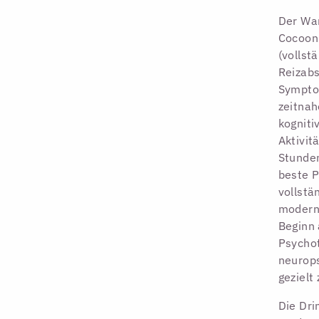
Der Wa
Cocooni
(vollst
Reizabs
Symptom
zeitna
kogniti
Aktivit
Stunden
beste P
vollstä
moderne
Beginn 
Psychot
neurops
gezielt
Die Dri