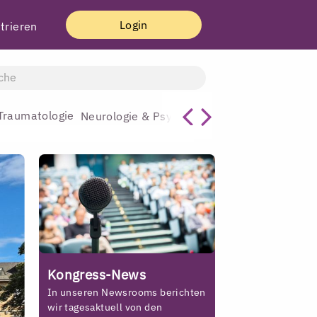
Login
trieren
Traumatologie
Allgemeinmediz
Neurologie & Psychiatrie
Kongress-News
In unseren Newsrooms berichten
wir tagesaktuell von den