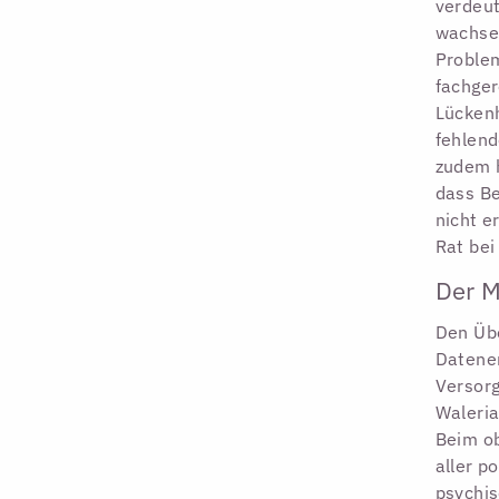
verdeut
wachsen
Problem
fachger
Lückenh
fehlend
zudem h
dass Be
nicht e
Rat be
Der M
Den Übe
Datener
Versorg
Waleria
Beim ob
aller p
psychis