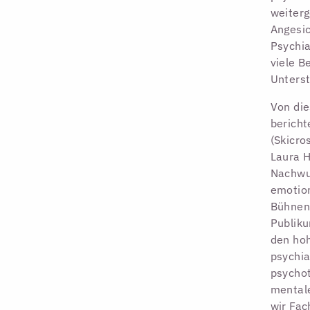
weiterg
Angesi
Psychia
viele B
Unterst
Von die
bericht
(Skicro
Laura H
Nachwu
emotio
Bühnen
Publiku
den hoh
psychia
psychot
mentale
wir Fa