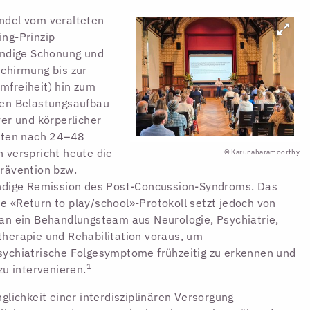
ndel vom veralteten
ng-Prinzip
ändige Schonung und
chirmung bis zur
freiheit) hin zum
hen Belastungsaufbau
ver und körperlicher
äten nach 24–48
 verspricht heute die
© Karunaharamoorthy
rävention bzw.
ndige Remission des Post-Concussion-Syndroms. Das
 «Return to play/school»-Protokoll setzt jedoch von
an ein Behandlungsteam aus Neurologie, Psychiatrie,
herapie und Rehabilitation voraus, um
ychiatrische Folgesymptome frühzeitig zu erkennen und
1
 zu intervenieren.
nglichkeit einer interdisziplinären Versorgung