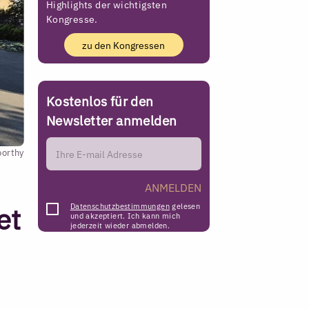
Highlights der wichtigsten
Kongresse.
zu den Kongressen
Kostenlos für den
Newsletter anmelden
orthy
ANMELDEN
et
Datenschutzbestimmungen
gelesen
und akzeptiert. Ich kann mich
jederzeit wieder abmelden.