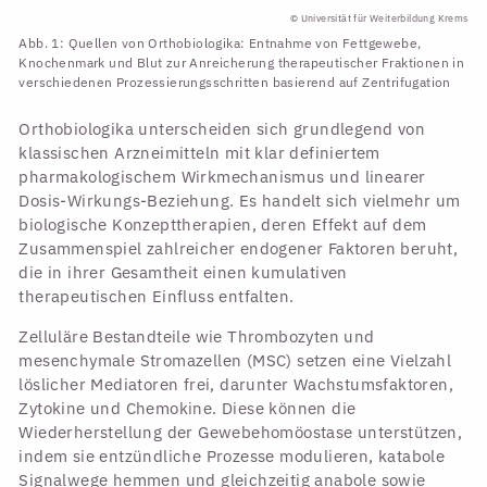
© Universität für Weiterbildung Krems
Abb. 1: Quellen von Orthobiologika: Entnahme von Fettgewebe,
Knochenmark und Blut zur Anreicherung therapeutischer Fraktionen in
verschiedenen Prozessierungsschritten basierend auf Zentrifugation
Orthobiologika unterscheiden sich grundlegend von
klassischen Arzneimitteln mit klar definiertem
pharmakologischem Wirkmechanismus und linearer
Dosis-Wirkungs-Beziehung. Es handelt sich vielmehr um
biologische Konzepttherapien, deren Effekt auf dem
Zusammenspiel zahlreicher endogener Faktoren beruht,
die in ihrer Gesamtheit einen kumulativen
therapeutischen Einfluss entfalten.
Zelluläre Bestandteile wie Thrombozyten und
mesenchymale Stromazellen (MSC) setzen eine Vielzahl
löslicher Mediatoren frei, darunter Wachstumsfaktoren,
Zytokine und Chemokine. Diese können die
Wiederherstellung der Gewebehomöostase unterstützen,
indem sie entzündliche Prozesse modulieren, katabole
Signalwege hemmen und gleichzeitig anabole sowie