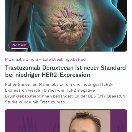
Premium
Mammakarzinom – Late Breaking Abstract
Trastuzumab Deruxtecan ist neuer Standard
bei niedriger HER2-Expression
Patientinnen mit Mammakarzinom und niedriger HER2-
Expression werden bisher wie HER2-negative
Brustkrebspatientinnen behandelt. In der DESTINY-Breast04-
Studie wurde mit Trastuzumab ...