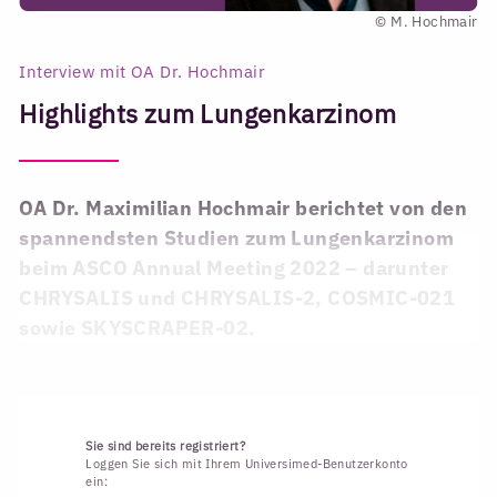
© M. Hochmair
Interview mit OA Dr. Hochmair
Highlights zum Lungenkarzinom
OA Dr. Maximilian Hochmair berichtet von den
spannendsten Studien zum Lungenkarzinom
beim ASCO Annual Meeting 2022 – darunter
CHRYSALIS und CHRYSALIS-2, COSMIC-021
sowie SKYSCRAPER-02.
Sie sind bereits registriert?
Loggen Sie sich mit Ihrem Universimed-Benutzerkonto
ein: