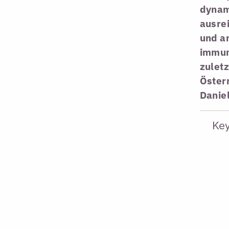
dynami
ausre
und a
immun
zuletz
Österr
Daniel
Ke