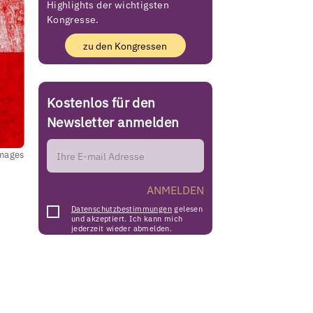
Highlights der wichtigsten
Kongresse.
zu den Kongressen
Kostenlos für den
Newsletter anmelden
Images
ANMELDEN
Datenschutzbestimmungen
gelesen
und akzeptiert. Ich kann mich
jederzeit wieder abmelden.