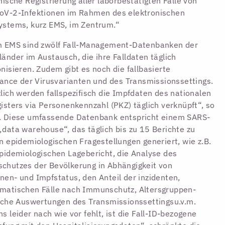
nische Registrierung aller laborbestätigten Fälle von
oV-2-Infektionen im Rahmen des elektronischen
stems, kurz EMS, im Zentrum.“
m EMS sind zwölf Fall-Management-Datenbanken der
änder im Austausch, die ihre Falldaten täglich
nisieren. Zudem gibt es noch die fallbasierte
lance der Virusvarianten und des Transmissionssettings.
lich werden fallspezifisch die Impfdaten des nationalen
isters via Personenkennzahl (PKZ) täglich verknüpft“, so
. Diese umfassende Datenbank entspricht einem SARS-
data warehouse“, das täglich bis zu 15 Berichte zu
n epidemiologischen Fragestellungen generiert, wie z.B.
pidemiologischen Lagebericht, die Analyse des
hutzes der Bevölkerung in Abhängigkeit von
en- und Impfstatus, den Anteil der inzidenten,
matischen Fälle nach Immunschutz, Altersgruppen-
sche Auswertungen des Transmissionssettingsu.v.m.
s leider nach wie vor fehlt, ist die Fall-ID-bezogene