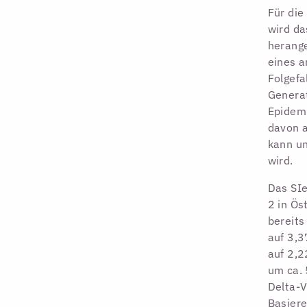
Für die
wird da
herange
eines a
Folgefa
Generat
Epidemi
davon a
kann un
wird.
Das SIe
2 in Ös
bereits
auf 3,3
auf 2,2
um ca. 
Delta-V
Basiere