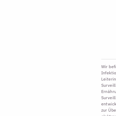
Wir bef
Infekti
Leiteri
Surveil
Ernähr
Surveil
entwick
zur Übe