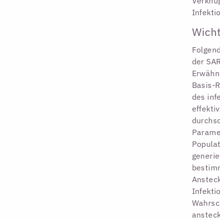
Verknüp
Infekti
Wicht
Folgen
der SA
Erwähnu
Basis-R
des inf
effekti
durchsc
Parame
Populat
generie
bestimm
Ansteck
Infekti
Wahrsch
anstec