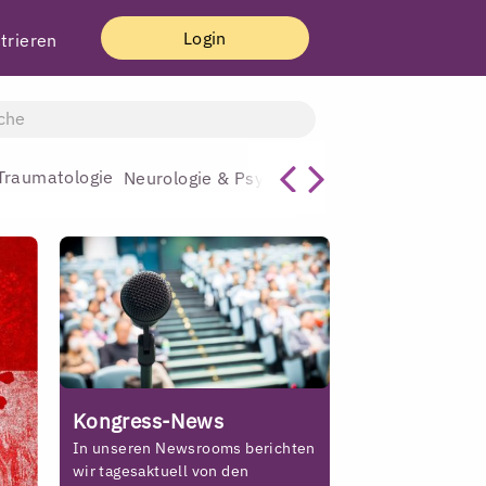
Login
trieren
Traumatologie
Allgemeinmediz
Neurologie & Psychiatrie
Kongress-News
In unseren Newsrooms berichten
wir tagesaktuell von den