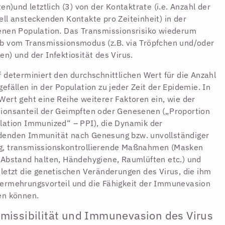
rten)und letztlich (3) von der Kontaktrate (i.e. Anzahl der
ell ansteckenden Kontakte pro Zeiteinheit) in der
enen Population. Das Transmissionsrisiko wiederum
b vom Transmissionsmodus (z.B. via Tröpfchen und/oder
en) und der Infektiosität des Virus.
f determiniert den durchschnittlichen Wert für die Anzahl
gefällen in der Population zu jeder Zeit der Epidemie. In
Wert geht eine Reihe weiterer Faktoren ein, wie der
ionsanteil der Geimpften oder Genesenen („Proportion
lation Immunized“ – PPI), die Dynamik der
denden Immunität nach Genesung bzw. unvollständiger
g, transmissionskontrollierende Maßnahmen (Masken
 Abstand halten, Händehygiene, Raumlüften etc.) und
uletzt die genetischen Veränderungen des Virus, die ihm
ermehrungsvorteil und die Fähigkeit der Immunevasion
en können.
missibilität und Immunevasion des Virus