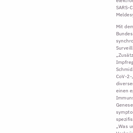
elektro
SARS-C
Meldesy
Mit de
Bundesl
synchro
Surveil
„Zusätz
Impfreg
Schmid
CoV-2-„
diverse
einen e
Immunsc
Genesen
sympto
spezifi
„Was un