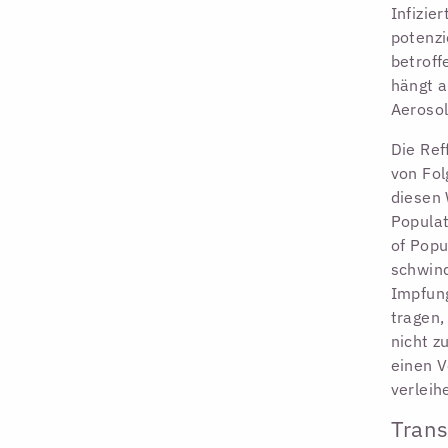
Infizie
potenzi
betroff
hängt a
Aerosol
Die Ref
von Fol
diesen 
Populat
of Popu
schwin
Impfun
tragen,
nicht z
einen V
verleih
Trans