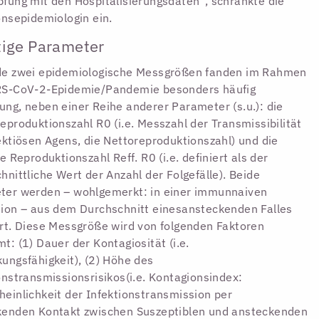
fung mit den Hospitalisierungsdaten“, schränkte die
onsepidemiologin ein.
ige Parameter
de zwei epidemiologische Messgrößen fanden im Rahmen
RS-CoV-2-Epidemie/Pandemie besonders häufig
ng, neben einer Reihe anderer Parameter (s.u.): die
eproduktionszahl R0 (i.e. Messzahl der Transmissibilität
ektiösen Agens, die Nettoreproduktionszahl) und die
ve Reproduktionszahl Reff. R0 (i.e. definiert als der
hnittliche Wert der Anzahl der Folgefälle). Beide
ter werden – wohlgemerkt: in einer immunnaiven
ion – aus dem Durchschnitt einesansteckenden Falles
rt. Diese Messgröße wird von folgenden Faktoren
t: (1) Dauer der Kontagiosität (i.e.
ungsfähigkeit), (2) Höhe des
onstransmissionsrisikos(i.e. Kontagionsindex:
einlichkeit der Infektionstransmission per
kenden Kontakt zwischen Suszeptiblen und ansteckenden