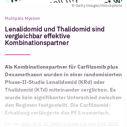
© Getty Images/iStockphoto
Multiples Myelom
Lenalidomid und Thalidomid sind
vergleichbar effektive
Kombinationspartner
Als Kombinationspartner für Carfilzomib plus
Dexamethason wurden in einer randomisierten
Phase-II-Studie Lenalidomid (KRd) oder
Thalidomid (KTd) miteinander verglichen. Es
wurde kein signifikanter Unterschied zwischen
den Regimen festgestellt. Die Carfilzomid-
Erhaltung verlängerte das PFS numerisch.
Die von
Univ.-Prof. Dr. Heinz Ludwig auf dem EHA 2022