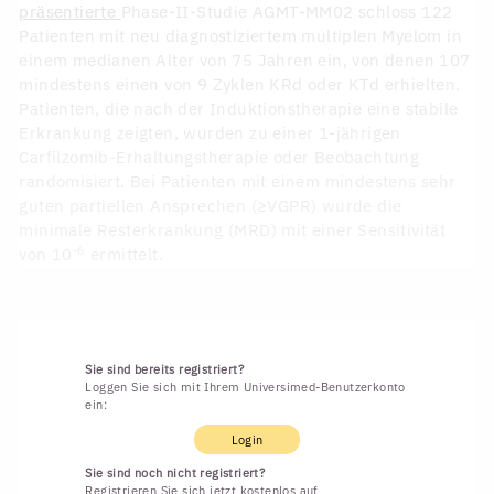
präsentierte
Phase-II-Studie AGMT-MM02 schloss 122
Patienten mit neu diagnostiziertem multiplen Myelom in
einem medianen Alter von 75 Jahren ein, von denen 107
mindestens einen von 9 Zyklen KRd oder KTd erhielten.
Patienten, die nach der Induktionstherapie eine stabile
Erkrankung zeigten, wurden zu einer 1-jährigen
Carfilzomib-Erhaltungstherapie oder Beobachtung
randomisiert. Bei Patienten mit einem mindestens sehr
guten partiellen Ansprechen (≥VGPR) wurde die
minimale Resterkrankung (MRD) mit einer Sensitivität
-6
von 10
ermittelt.
Sie sind bereits registriert?
Loggen Sie sich mit Ihrem Universimed-Benutzerkonto
ein:
Login
Sie sind noch nicht registriert?
Registrieren Sie sich jetzt kostenlos auf