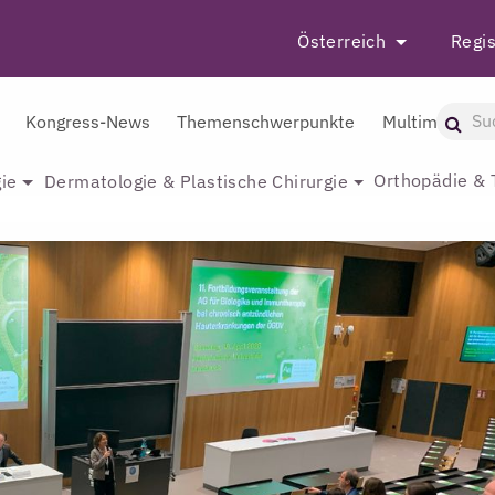
Österreich
Regis
Kongress-News
Themenschwerpunkte
Multimedia
Orthopädie & 
ie
Dermatologie & Plastische Chirurgie