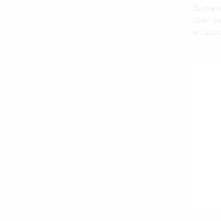
Barbara
über di
entzün