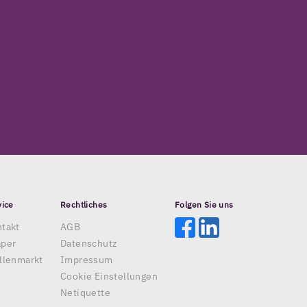
vice
Rechtliches
Folgen Sie uns
takt
AGB
aper
Datenschutz
llenmarkt
Impressum
Cookie Einstellungen
Netiquette