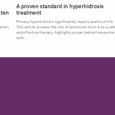
A proven standard in hyperhidrosis
lten
treatment
Primary hyperhidrosis significantly impairs quality of life.
eiten
This article reviews the role of botulinum toxin A as a saf
and effective therapy, highlights proper patient assessme
with ...