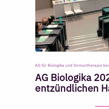
AG für Biologika und Immuntherapie be
AG Biologika 20
entzündlichen 