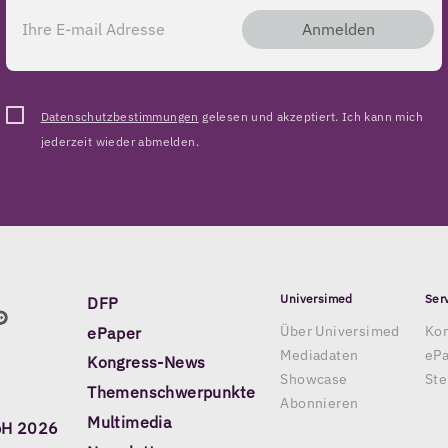
Anmelden
Datenschutzbestimmungen
gelesen und akzeptiert. Ich kann mich
jederzeit wieder abmelden.
Universimed
Ser
DFP
Über Universimed
Kon
ePaper
Mediadaten
eP
Kongress-News
Showcase
Ste
Themenschwerpunkte
Abonnieren
Multimedia
bH 2026