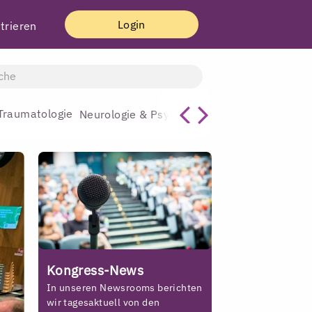
Login
trieren
Traumatologie
Allgemeinmediz
Neurologie & Psychiatrie
Kongress-News
In unseren Newsrooms berichten
wir tagesaktuell von den