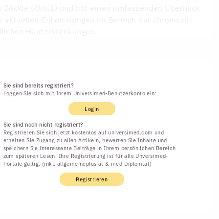
 Böckle (Abb.1) und bot einen umfassenden Überblick
e aktuellen Entwicklungen im Bereich der chronisch-
dlichen Hauterkrankungen.
Sie sind bereits registriert?
Loggen Sie sich mit Ihrem Universimed-Benutzerkonto ein:
Login
Sie sind noch nicht registriert?
Registrieren Sie sich jetzt kostenlos auf universimed.com und
erhalten Sie Zugang zu allen Artikeln, bewerten Sie Inhalte und
speichern Sie interessante Beiträge in Ihrem persönlichen Bereich
zum späteren Lesen. Ihre Registrierung ist für alle Unversimed-
Portale gültig. (inkl. allgemeineplus.at & med-Diplom.at)
Registrieren