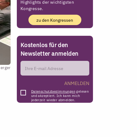
Highlights der wichtigsten
Kongresse.
zu den Kongressen
Kostenlos für den
Newsletter anmelden
berger
ANMELDEN
Datenschutzbestimmungen
gelesen
und akzeptiert. Ich kann mich
jederzeit wieder abmelden.