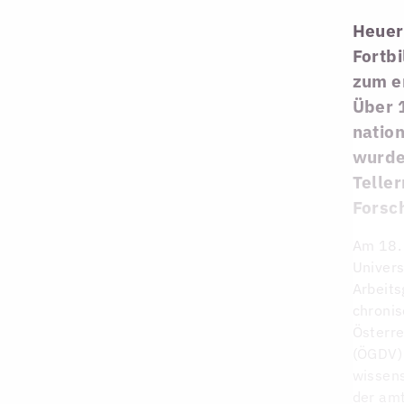
Heuer 
Fortb
zum e
Über 
nation
wurden
Telle
Forsc
Am 18. 
Univers
Arbeits
chronis
Österre
(ÖGDV) 
wissens
der amt