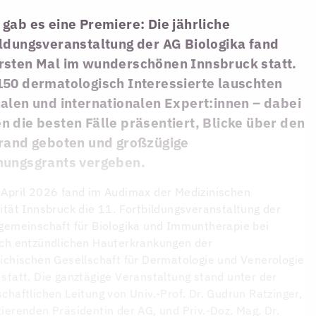
gab es eine Premiere: Die jährliche
ildungsveranstaltung der AG Biologika fand
rsten Mal im wunderschönen Innsbruck statt.
150 dermatologisch Interessierte lauschten
alen und internationalen Expert:innen – dabei
 die besten Fälle präsentiert, Blicke über den
rrand geboten und großzügige
hungsgrants vergeben.
April 2026 fand im Audimax der Medizinischen
ität Innsbruck die 11. Fortbildungsveranstaltung der
gemeinschaft für Biologika und Immuntherapie bei
ch entzündlichen Hauterkrankungen der
ichischen Gesellschaft für Dermatologie und Venerologie
statt. Die ganztägige Veranstaltung stand unter der
chaftlichen Leitung von Univ.-Prof. Dr. Gudrun Ratzinger,
ierenden Präsidentin der AG, und Priv.-Doz. Mag. Dr.