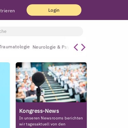
Login
trieren
Traumatologie
Allgemeinmediz
Neurologie & Psychiatrie
Kongress-News
In unseren Newsrooms berichten
wir tagesaktuell von den