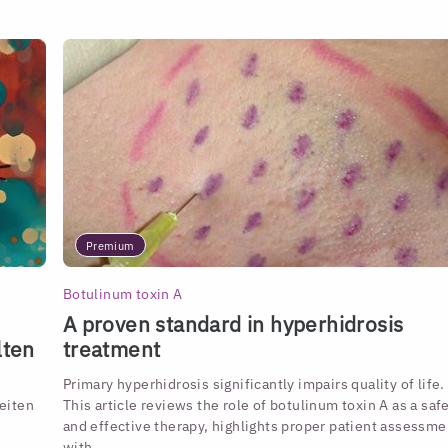
Premium
Botulinum toxin A
A proven standard in hyperhidrosis
lten
treatment
Primary hyperhidrosis significantly impairs quality of life.
eiten
This article reviews the role of botulinum toxin A as a saf
and effective therapy, highlights proper patient assessme
with ...