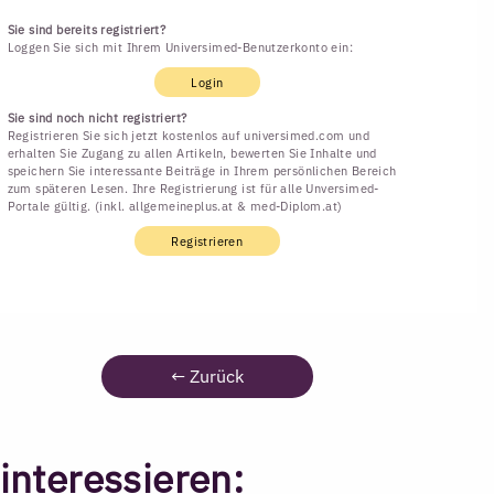
Sie sind bereits registriert?
Loggen Sie sich mit Ihrem Universimed-Benutzerkonto ein:
Login
Sie sind noch nicht registriert?
Registrieren Sie sich jetzt kostenlos auf universimed.com und
erhalten Sie Zugang zu allen Artikeln, bewerten Sie Inhalte und
speichern Sie interessante Beiträge in Ihrem persönlichen Bereich
zum späteren Lesen. Ihre Registrierung ist für alle Unversimed-
Portale gültig. (inkl. allgemeineplus.at & med-Diplom.at)
Registrieren
←
Zurück
interessieren: