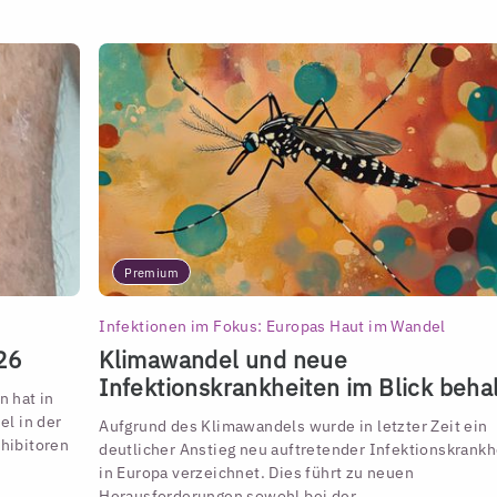
Premium
Infektionen im Fokus: Europas Haut im Wandel
26
Klimawandel und neue
Infektionskrankheiten im Blick beha
 hat in
l in der
Aufgrund des Klimawandels wurde in letzter Zeit ein
hibitoren
deutlicher Anstieg neu auftretender Infektionskrankh
in Europa verzeichnet. Dies führt zu neuen
Herausforderungen sowohl bei der ...