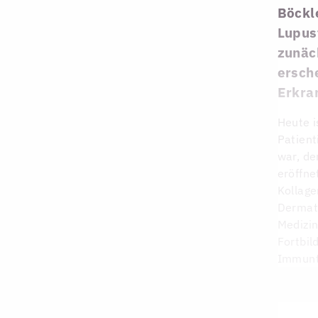
Böckle
Lupusf
zunäc
ersche
Erkra
Heute i
Patient
war, de
eröffne
Kollage
Dermato
Medizin
Fortbil
Immunth