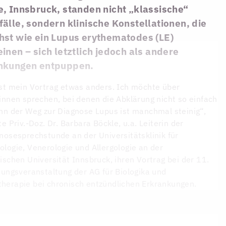
, Innsbruck, standen nicht „klassische“
älle, sondern klinische Konstellationen, die
hst wie ein Lupus erythematodes (LE)
inen – sich letztlich jedoch als andere
nkungen entpuppen.
st mein Vortrag etwas anders. Ich möchte über
innen sprechen, bei denen die Abklärung nicht so einfach
nn der Weg zur Diagnose Lupus ist manchmal steinig“,
te Priv.-Doz. Dr. Barbara Böckle, u.a. Leiterin der
nosesprechstunde an der Universitätsklinik für
logie, Venerologie und Allergologie an der
ischen Universität Innsbruck, ihren Vortrag bei der 11.
dungsveranstaltung der AG für Biologika und
erapie bei chronisch entzündlichen Erkrankungen.