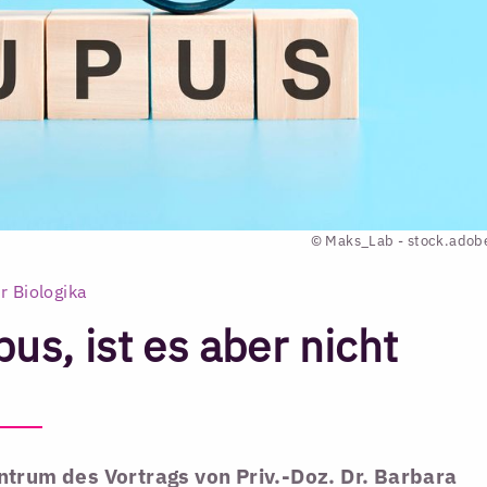
© Maks_Lab - stock.adob
r Biologika
us, ist es aber nicht
trum des Vortrags von Priv.-Doz. Dr. Barbara