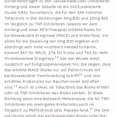
Sicherheitsfragen zu den Januskinase(JAK)-Inhibitoren.
Hintergrund dieser Debatte ist die 2022 publizierte
Studie ORAL Surveillance, die für den JAK-Inhibitor
Tofacitinib in den Dosierungen 5mg BID und 10mg BID
im Vergleich zu TNF-Inhibitoren (jeweils vor dem
Hintergrund einer MTX-Therapie) erhöhte Raten für
kardiovaskuläre Ereignisse (MACE) und Krebs fand. Vor
allem für die Dosierung von 5mg BID ergeben sich
allerdings sehr hohe «numbers needed to harm»,
konkret 567 für MACE, 276 für Krebs und 763 für tiefe
14
thrombovenöse Ereignisse.
Van der Woude weist
zusätzlich auf Subgruppenanalysen hin, die zeigen, dass
das erhöhte MACE-Risiko nur auf Patient:innen mit
15
kardiovaskulärer Vorerkrankung zutrifft
und vom
erhöhten Krebsrisiko nur Raucher:innen betroffen
16
sind.
Auch ist unklar, ob Tofacitinib das Risiko erhöht
oder ob TNF-Inhibitoren das Risiko senken. In diese
Richtung weist eine Netzwerk-Metaanalyse, die für TNF-
Inhibitoren ein niedrigeres Krebsrisiko auch im
17
Vergleich zu Methtotrexat oder Placebo fand.
Die JAK-
pot-Studie erhob das kardiovaskuläre Risiko unter RA-