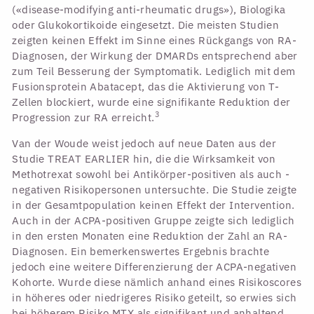
(«disease-modifying anti-rheumatic drugs»), Biologika
oder Glukokortikoide eingesetzt. Die meisten Studien
zeigten keinen Effekt im Sinne eines Rückgangs von RA-
Diagnosen, der Wirkung der DMARDs entsprechend aber
zum Teil Besserung der Symptomatik. Lediglich mit dem
Fusionsprotein Abatacept, das die Aktivierung von T-
Zellen blockiert, wurde eine signifikante Reduktion der
3
Progression zur RA erreicht.
Van der Woude weist jedoch auf neue Daten aus der
Studie TREAT EARLIER hin, die die Wirksamkeit von
Methotrexat sowohl bei Antikörper-positiven als auch -
negativen Risikopersonen untersuchte. Die Studie zeigte
in der Gesamtpopulation keinen Effekt der Intervention.
Auch in der ACPA-positiven Gruppe zeigte sich lediglich
in den ersten Monaten eine Reduktion der Zahl an RA-
Diagnosen. Ein bemerkenswertes Ergebnis brachte
jedoch eine weitere Differenzierung der ACPA-negativen
Kohorte. Wurde diese nämlich anhand eines Risikoscores
in höheres oder niedrigeres Risiko geteilt, so erwies sich
bei höherem Risiko MTX als signifikant und anhaltend