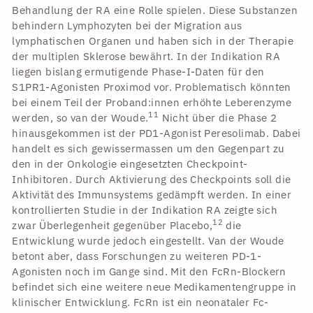
Behandlung der RA eine Rolle spielen. Diese Substanzen
behindern Lymphozyten bei der Migration aus
lymphatischen Organen und haben sich in der Therapie
der multiplen Sklerose bewährt. In der Indikation RA
liegen bislang ermutigende Phase-I-Daten für den
S1PR1-Agonisten Proximod vor. Problematisch könnten
bei einem Teil der Proband:innen erhöhte Leberenzyme
11
werden, so van der Woude.
Nicht über die Phase 2
hinausgekommen ist der PD1-Agonist Peresolimab. Dabei
handelt es sich gewissermassen um den Gegenpart zu
den in der Onkologie eingesetzten Checkpoint-
Inhibitoren. Durch Aktivierung des Checkpoints soll die
Aktivität des Immunsystems gedämpft werden. In einer
kontrollierten Studie in der Indikation RA zeigte sich
12
zwar Überlegenheit gegenüber Placebo,
die
Entwicklung wurde jedoch eingestellt. Van der Woude
betont aber, dass Forschungen zu weiteren PD-1-
Agonisten noch im Gange sind. Mit den FcRn-Blockern
befindet sich eine weitere neue Medikamentengruppe in
klinischer Entwicklung. FcRn ist ein neonataler Fc-