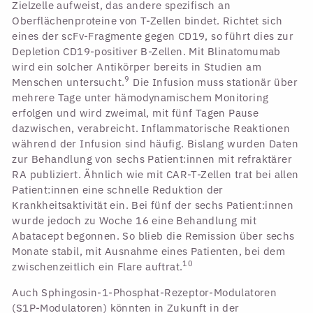
Zielzelle aufweist, das andere spezifisch an
Oberflächenproteine von T-Zellen bindet. Richtet sich
eines der scFv-Fragmente gegen CD19, so führt dies zur
Depletion CD19-positiver B-Zellen. Mit Blinatomumab
wird ein solcher Antikörper bereits in Studien am
9
Menschen untersucht.
Die Infusion muss stationär über
mehrere Tage unter hämodynamischem Monitoring
erfolgen und wird zweimal, mit fünf Tagen Pause
dazwischen, verabreicht. Inflammatorische Reaktionen
während der Infusion sind häufig. Bislang wurden Daten
zur Behandlung von sechs Patient:innen mit refraktärer
RA publiziert. Ähnlich wie mit CAR-T-Zellen trat bei allen
Patient:innen eine schnelle Reduktion der
Krankheitsaktivität ein. Bei fünf der sechs Patient:innen
wurde jedoch zu Woche 16 eine Behandlung mit
Abatacept begonnen. So blieb die Remission über sechs
Monate stabil, mit Ausnahme eines Patienten, bei dem
10
zwischenzeitlich ein Flare auftrat.
Auch Sphingosin-1-Phosphat-Rezeptor-Modulatoren
(S1P-Modulatoren) könnten in Zukunft in der