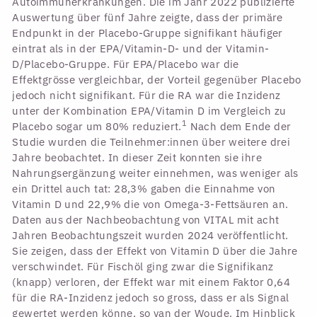
Autoimmunerkrankungen. Die im Jahr 2022 publizierte
Auswertung über fünf Jahre zeigte, dass der primäre
Endpunkt in der Placebo-Gruppe signifikant häufiger
eintrat als in der EPA/Vitamin-D- und der Vitamin-
D/Placebo-Gruppe. Für EPA/Placebo war die
Effektgrösse vergleichbar, der Vorteil gegenüber Placebo
jedoch nicht signifikant. Für die RA war die Inzidenz
unter der Kombination EPA/Vitamin D im Vergleich zu
1
Placebo sogar um 80% reduziert.
Nach dem Ende der
Studie wurden die Teilnehmer:innen über weitere drei
Jahre beobachtet. In dieser Zeit konnten sie ihre
Nahrungsergänzung weiter einnehmen, was weniger als
ein Drittel auch tat: 28,3% gaben die Einnahme von
Vitamin D und 22,9% die von Omega-3-Fettsäuren an.
Daten aus der Nachbeobachtung von VITAL mit acht
Jahren Beobachtungszeit wurden 2024 veröffentlicht.
Sie zeigen, dass der Effekt von Vitamin D über die Jahre
verschwindet. Für Fischöl ging zwar die Signifikanz
(knapp) verloren, der Effekt war mit einem Faktor 0,64
für die RA-Inzidenz jedoch so gross, dass er als Signal
gewertet werden könne, so van der Woude. Im Hinblick