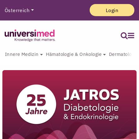
Österreich
Login
Innere Medizin
Hämatologie & Onkologie
Dermatologie 