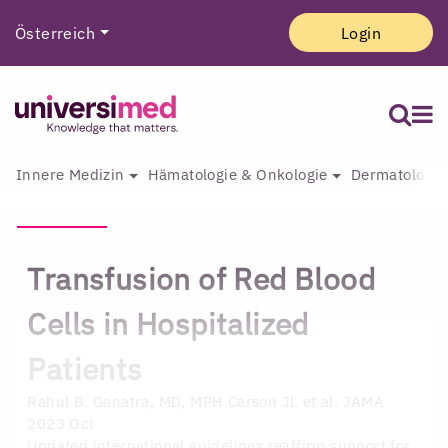
Österreich
Login
Innere Medizin
Hämatologie & Onkologie
Dermatologie 
Transfusion of Red Blood
Cells in Hospitalized
Patients
Rahul B. Ganatra, MD, MPH
Carson JL et al. JAMA
2023 Oct
Updated international guidelines reaffirm support for