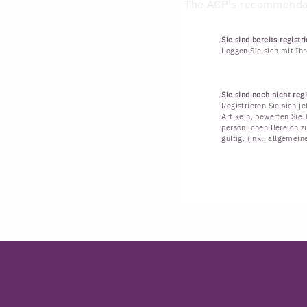
The ACP's recommendati
Sie sind bereits registri
Loggen Sie sich mit Ih
Sie sind noch nicht regi
Registrieren Sie sich j
Artikeln, bewerten Sie 
persönlichen Bereich zu
gültig. (inkl. allgemei