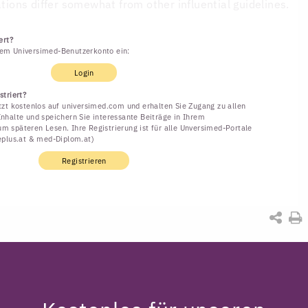
ons differ somewhat from other influential guidelines.
ert?
rem Universimed-Benutzerkonto ein:
Login
striert?
etzt kostenlos auf universimed.com und erhalten Sie Zugang zu allen
Inhalte und speichern Sie interessante Beiträge in Ihrem
m späteren Lesen. Ihre Registrierung ist für alle Unversimed-Portale
neplus.at & med-Diplom.at)
Registrieren