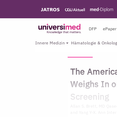
DFP
ePaper
Innere Medizin
Hämatologie & Onkolog
The America
Weighs In o
Screening
Allan S. Brett, MD
Qasee
and Yang Y-X. Ann Int