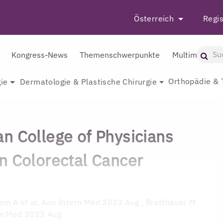
Österreich
Regis
Kongress-News
Themenschwerpunkte
Multimedia
Orthopädie & 
ie
Dermatologie & Plastische Chirurgie
n College of Physicians
n Colorectal Cancer
m A et al. Ann Intern Med 2023 Aug , Bretthauer M
ern Med 2023 Aug