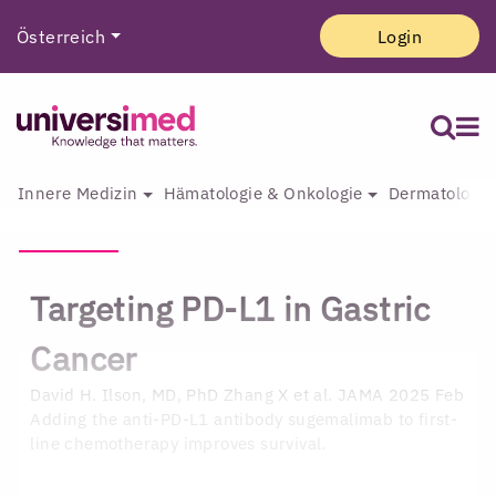
Österreich
Login
Innere Medizin
Hämatologie & Onkologie
Dermatologie 
Targeting PD-L1 in Gastric
Cancer
David H. Ilson, MD, PhD
Zhang X et al. JAMA 2025 Feb
Adding the anti-PD-L1 antibody sugemalimab to first-
line chemotherapy improves survival.