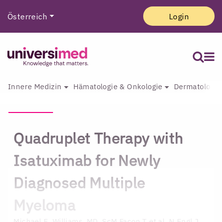
Österreich
Login
Innere Medizin
Hämatologie & Onkologie
Dermatologie 
Quadruplet Therapy with
Isatuximab for Newly
Diagnosed Multiple
Myeloma
Michael E. Williams, MD, ScM
Facon T et al. N Engl J