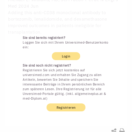
Med 2024 Jun
Adding this anti-CD38 monoclonal antibody to
bortezomib, lenalidomide, and dexamethasone
improved outcomes in patients ineligible for
transplantation.
Sie sind bereits registriert?
Loggen Sie sich mit Ihrem Universimed-Benutzerkonto
ein:
Login
Sie sind noch nicht registriert?
Registrieren Sie sich jetzt kostenlos auf
universimed.com und erhalten Sie Zugang zu allen
Artikeln, bewerten Sie Inhalte und speichern Sie
interessante Beiträge in Ihrem persönlichen Bereich
zum späteren Lesen. Ihre Registrierung ist für alle
Unversimed-Portale gültig. (inkl. allgemeineplus.at &
med-Diplom.at)
Registrieren