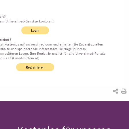
ert?
rem Universimed-Benutzerkonto ein:
Login
striert?
etzt kostenlos auf universimed.com und erhalten Sie Zugang zu allen
Inhalte und speichern Sie interessante Beiträge in Ihrem
m späteren Lesen. Ihre Registrierung ist für alle Unversimed-Portale
neplus.at & med-Diplom.at)
Registrieren