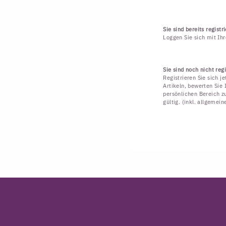
Sie sind bereits registri
Loggen Sie sich mit Ih
Sie sind noch nicht regi
Registrieren Sie sich j
Artikeln, bewerten Sie 
persönlichen Bereich zu
gültig. (inkl. allgemei