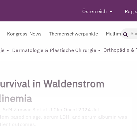
Österreich
Regis
Kongress-News
Themenschwerpunkte
Multimedia
Orthopädie & 
ie
Dermatologie & Plastische Chirurgie
Survival in Waldenstrom
linemia
D, ScM
Zanwar S et al. J Clin Oncol 2024 Jul
ystem based on age, serum LDH, and serum albumin was
atient outcomes.