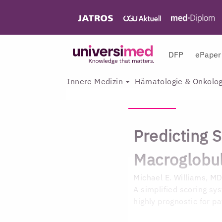
DFP
ePaper
Innere Medizin
Hämatologie & Onkolog
Predicting 
Macroglobu
Michael E. Williams, M
A simplified scoring s
highly prognostic for p