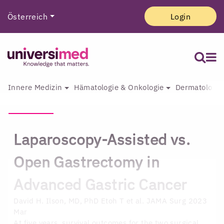
Österreich
Login
Innere Medizin
Hämatologie & Onkologie
Dermatologie 
Laparoscopy-Assisted vs.
Open Gastrectomy in
Advanced Gastric Cancer
David H. Ilson, MD, PhD
Etoh T et al. JAMA Surg 2023
Mar
At five years, survival outcomes for the two surgical