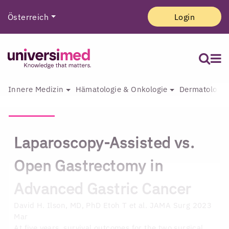
Österreich
Login
Innere Medizin
Hämatologie & Onkologie
Dermatologie 
Laparoscopy-Assisted vs.
Open Gastrectomy in
Advanced Gastric Cancer
David H. Ilson, MD, PhD
Etoh T et al. JAMA Surg 2023
Mar
At five years, survival outcomes for the two surgical