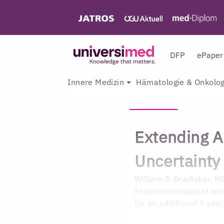
DFP
ePaper
Innere Medizin
Hämatologie & Onkolog
Extending A
Uncertainty
William J. Gradishar, M
In postmenopausal wome
for an additional 5 yea