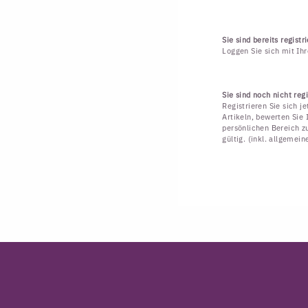
Sie sind bereits registri
Loggen Sie sich mit Ih
Sie sind noch nicht regi
Registrieren Sie sich j
Artikeln, bewerten Sie 
persönlichen Bereich zu
gültig. (inkl. allgemei