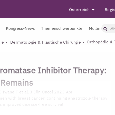
Österreich
Regis
Kongress-News
Themenschwerpunkte
Multimedia
Orthopädie & 
ie
Dermatologie & Plastische Chirurgie
romatase Inhibitor Therapy:
 Remains
D
Iwase T et al. J Clin Oncol 2023 Apr
n with breast cancer, continuing anastrozole therapy
rs improved disease-free survival.