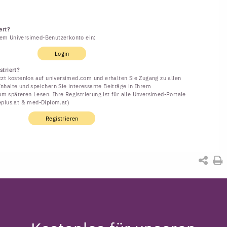
ert?
rem Universimed-Benutzerkonto ein:
Login
striert?
etzt kostenlos auf universimed.com und erhalten Sie Zugang zu allen
Inhalte und speichern Sie interessante Beiträge in Ihrem
m späteren Lesen. Ihre Registrierung ist für alle Unversimed-Portale
neplus.at & med-Diplom.at)
Registrieren