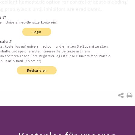
cellent hemostatic option for control of acute bleeding
 prophylaxis until inhibitors are eradicated.
ert?
rem Universimed-Benutzerkonto ein:
Login
striert?
etzt kostenlos auf universimed.com und erhalten Sie Zugang zu allen
Inhalte und speichern Sie interessante Beiträge in Ihrem
m späteren Lesen. Ihre Registrierung ist für alle Unversimed-Portale
neplus.at & med-Diplom.at)
Registrieren