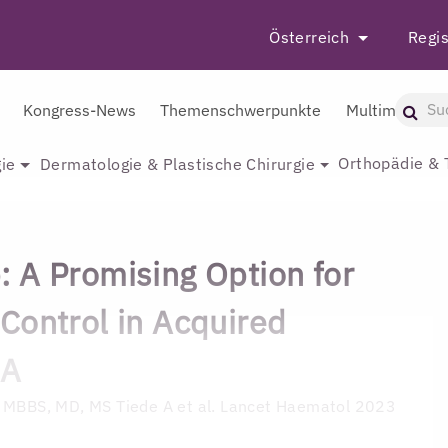
Österreich
Regis
Kongress-News
Themenschwerpunkte
Multimedia
Orthopädie & 
ie
Dermatologie & Plastische Chirurgie
 A Promising Option for
Control in Acquired
 A
, MBBS, MD, MS
Tiede A et al. Lancet Haematol 2023