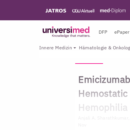
DFP
ePaper
Innere Medizin
Hämatologie & Onkolog
Emicizumab:
Hemostatic 
Hemophilia
Anjali A. Sharathkumar
Nov