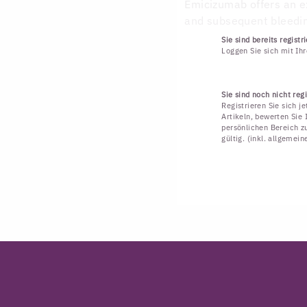
Emicizumab offers an ex
and subsequent bleeding
Sie sind bereits registri
Loggen Sie sich mit Ih
Sie sind noch nicht regi
Registrieren Sie sich j
Artikeln, bewerten Sie 
persönlichen Bereich zu
gültig. (inkl. allgemei