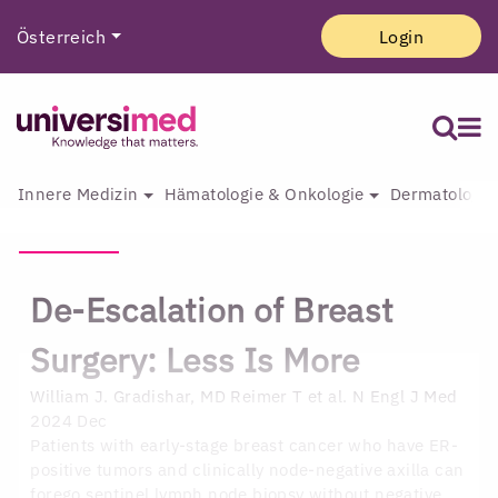
Österreich
Login
Innere Medizin
Hämatologie & Onkologie
Dermatologie 
De-Escalation of Breast
Surgery: Less Is More
William J. Gradishar, MD
Reimer T et al. N Engl J Med
2024 Dec
Patients with early-stage breast cancer who have ER-
positive tumors and clinically node-negative axilla can
forego sentinel lymph node biopsy without negative