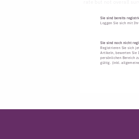
rate but not overall sur
Sie sind bereits registri
Loggen Sie sich mit Ih
Sie sind noch nicht regi
Registrieren Sie sich j
Artikeln, bewerten Sie 
persönlichen Bereich zu
gültig. (inkl. allgemei