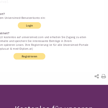
vival.
ert?
rem Universimed-Benutzerkonto ein:
Login
striert?
etzt kostenlos auf universimed.com und erhalten Sie Zugang zu allen
Inhalte und speichern Sie interessante Beiträge in Ihrem
m späteren Lesen. Ihre Registrierung ist für alle Unversimed-Portale
neplus.at & med-Diplom.at)
Registrieren