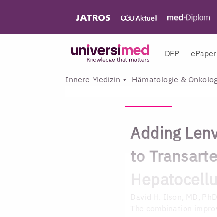
DFP
ePaper
Innere Medizin
Hämatologie & Onkolog
Adding Lenv
to Transart
Hepatocellu
David H. Ilson, MD, Ph
The combination improv