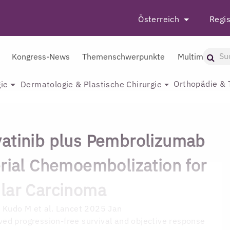
Österreich
Regis
Kongress-News
Themenschwerpunkte
Multimedia
Orthopädie & 
ie
Dermatologie & Plastische Chirurgie
atinib plus Pembrolizumab
erial Chemoembolization for
lar Carcinoma
D
Kudo M et al. Lancet 2025 Jan
ed progression-free survival and objective response