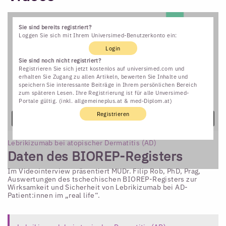
Sie sind bereits registriert?
Loggen Sie sich mit Ihrem Universimed-Benutzerkonto ein:
Login
Sie sind noch nicht registriert?
Registrieren Sie sich jetzt kostenlos auf universimed.com und
erhalten Sie Zugang zu allen Artikeln, bewerten Sie Inhalte und
speichern Sie interessante Beiträge in Ihrem persönlichen Bereich
zum späteren Lesen. Ihre Registrierung ist für alle Unversimed-
Portale gültig. (inkl. allgemeineplus.at & med-Diplom.at)
Registrieren
Lebrikizumab bei atopischer Dermatitis (AD)
Daten des BIOREP-Registers
Im Videointerview präsentiert MUDr. Filip Rob, PhD, Prag,
Auswertungen des tschechischen BIOREP-Registers zur
Wirksamkeit und Sicherheit von Lebrikizumab bei AD-
Patient:innen im „real life“.