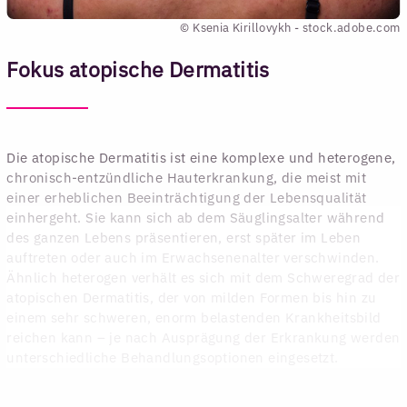
© Ksenia Kirillovykh - stock.adobe.com
Fokus atopische Dermatitis
Die atopische Dermatitis ist eine komplexe und heterogene,
chronisch-entzündliche Hauterkrankung, die meist mit
einer erheblichen Beeinträchtigung der Lebensqualität
einhergeht. Sie kann sich ab dem Säuglingsalter während
des ganzen Lebens präsentieren, erst später im Leben
auftreten oder auch im Erwachsenenalter verschwinden.
Ähnlich heterogen verhält es sich mit dem Schweregrad der
atopischen Dermatitis, der von milden Formen bis hin zu
einem sehr schweren, enorm belastenden Krankheitsbild
reichen kann – je nach Ausprägung der Erkrankung werden
unterschiedliche Behandlungsoptionen eingesetzt.