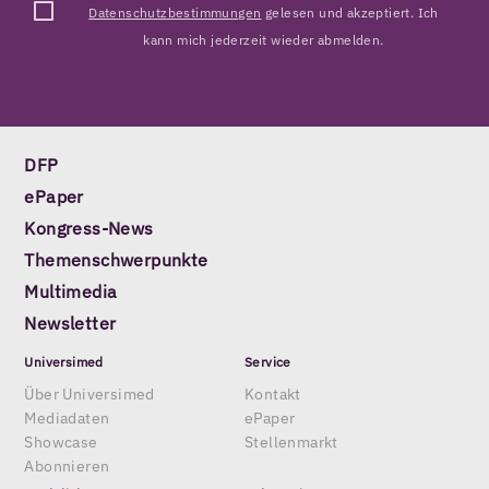
Datenschutzbestimmungen
gelesen und akzeptiert. Ich
kann mich jederzeit wieder abmelden.
DFP
ePaper
Kongress-News
Themenschwerpunkte
Multimedia
Newsletter
Universimed
Service
Über Universimed
Kontakt
Mediadaten
ePaper
Showcase
Stellenmarkt
Abonnieren