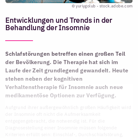
© yuriygolub - stock.adobe.com
Entwicklungen und Trends in der
Behandlung der Insomnie
Schlafstörungen betreffen einen großen Teil
der Bevölkerung. Die Therapie hat sich im
Laufe der Zeit grundlegend gewandelt. Heute
stehen neben der kognitiven
Verhaltenstherapie für Insomnie auch neue
medikamentöse Optionen zur Verfügung.
Aufgrund ihrer außergewöhnlich großen Häufigkeit wird
der Insomnie oft nicht die Aufmerksamkeit
entgegengebracht, die notwendig ist. Für die
Diagnosestellung einer Insomnie müssen folgende
Kriterien erfüllt sein: Einschlaf-, Durchschlafstörung,