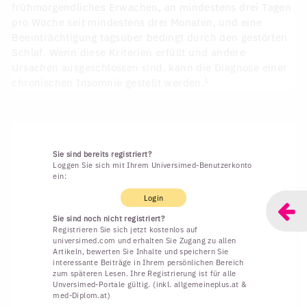
frühmorgendliches Erwachen, an mindestens drei Tagen
pro Woche seit mindestens drei Monaten, und eine
Beeinträchtigung tagsüber bedingt durch den gestörten
Schlaf. Wenn diese Kriterien erfüllt und andere
Ursachen ausgeschlossen sind, kann die Diagnose einer
1
chronischen Insomnie gestellt werden.
Sie sind bereits registriert?
Loggen Sie sich mit Ihrem Universimed-Benutzerkonto
ein:
Login
Sie sind noch nicht registriert?
Registrieren Sie sich jetzt kostenlos auf
universimed.com und erhalten Sie Zugang zu allen
Artikeln, bewerten Sie Inhalte und speichern Sie
interessante Beiträge in Ihrem persönlichen Bereich
zum späteren Lesen. Ihre Registrierung ist für alle
Unversimed-Portale gültig. (inkl. allgemeineplus.at &
med-Diplom.at)