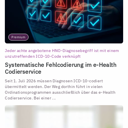
Premium
Jeder achte angebotene HNO-Diagnosebegriff ist mit einem
unzutreffenden ICD-10-Code verknüpft
Systematische Fehlcodierung im e-Health
Codierservice
Seit 1. Juli 2026 müssen Diagnosen ICD-10-codiert
übermittelt werden. Der Weg dorthin führt in vielen
Ordinationsprogrammen ausschließlich über das e-Health
Codierservice. Bei einer ...