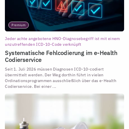
Premium
Jeder achte angebotene HNO-Diagnosebegriff ist mit einem
unzutreffenden ICD-10-Code verknüpft
Systematische Fehlcodierung im e-Health
Codierservice
Seit 1. Juli 2026 müssen Diagnosen ICD-10-codiert
übermittelt werden. Der Weg dorthin führt in vielen
Ordinationsprogrammen ausschließlich über das e-Health
Codierservice. Bei einer ...