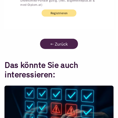
Unversimed-Portale gültig. (inkl. allgemeineplus.at &
med-Diplom.at)
Registrieren
←
Zurück
Das könnte Sie auch
interessieren: