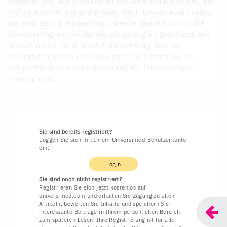
Bekämpfung von Infektionen die Wahrscheinlichkeit des
Auftretens von Sekundärfällen nach Import eines Falles
als sehr gering eingeschätzt werde. Das Risiko für die
Bevölkerung wurde damals als gering eingeschätzt. Wir
wissen heute, dass diese Einschätzung sich als
dramatisch falsch erwiesen hat“, berichtete OA Dr.
Holger Flick, Klinische Abteilung für Pulmonologie,
MedUni Graz.
Sie sind bereits registriert?
Loggen Sie sich mit Ihrem Universimed-Benutzerkonto
ein:
Login
Sie sind noch nicht registriert?
Registrieren Sie sich jetzt kostenlos auf
universimed.com und erhalten Sie Zugang zu allen
Artikeln, bewerten Sie Inhalte und speichern Sie
interessante Beiträge in Ihrem persönlichen Bereich
zum späteren Lesen. Ihre Registrierung ist für alle