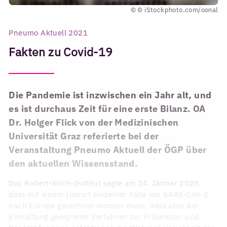
© © iStockphoto.com/oonal
Pneumo Aktuell 2021
Fakten zu Covid-19
Die Pandemie ist inzwischen ein Jahr alt, und
es ist durchaus Zeit für eine erste Bilanz. OA
Dr. Holger Flick von der Medizinischen
Universität Graz referierte bei der
Veranstaltung Pneumo Aktuell der ÖGP über
den aktuellen Wissensstand.
Das Robert-Koch-Institut sagte am 24. Jänner 2020,
dass mit einem Import einzelner Fälle von SARS-CoV-2
nach Europa gerechnet werden muss, dass aber bei
Einhaltung geeigneter Verfahren zur Prävention und