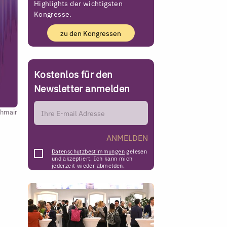
Highlights der wichtigsten
Kongresse.
zu den Kongressen
Kostenlos für den
Newsletter anmelden
hmair
ANMELDEN
Datenschutzbestimmungen
gelesen
und akzeptiert. Ich kann mich
jederzeit wieder abmelden.