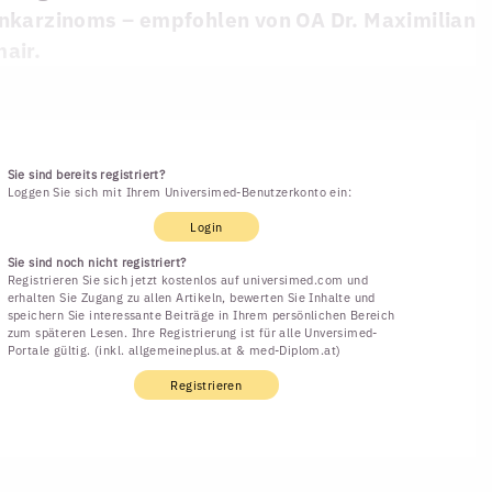
nkarzinoms – empfohlen von OA Dr. Maximilian
air.
Sie sind bereits registriert?
Loggen Sie sich mit Ihrem Universimed-Benutzerkonto ein:
Login
Sie sind noch nicht registriert?
Registrieren Sie sich jetzt kostenlos auf universimed.com und
erhalten Sie Zugang zu allen Artikeln, bewerten Sie Inhalte und
speichern Sie interessante Beiträge in Ihrem persönlichen Bereich
zum späteren Lesen. Ihre Registrierung ist für alle Unversimed-
Portale gültig. (inkl. allgemeineplus.at & med-Diplom.at)
Registrieren