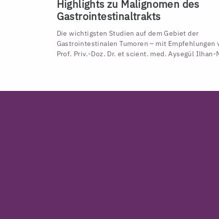
Highlights zu Malignomen des
Gastrointestinaltrakts
Die wichtigsten Studien auf dem Gebiet der
Gastrointestinalen Tumoren – mit Empfehlungen 
Prof. Priv.-Doz. Dr. et scient. med. Aysegül Ilhan-