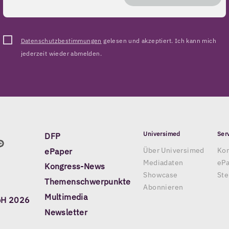
Datenschutzbestimmungen
gelesen und akzeptiert. Ich kann mich
jederzeit wieder abmelden.
Universimed
Ser
DFP
Über Universimed
Kon
ePaper
Mediadaten
eP
Kongress-News
Showcase
Ste
Themenschwerpunkte
Abonnieren
Multimedia
bH 2026
Newsletter