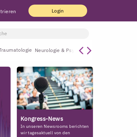
Login
trieren
Traumatologie
Allgemeinmediz
Neurologie & Psychiatrie
Kongress-News
In unseren Newsrooms berichten
wir tagesaktuell von den