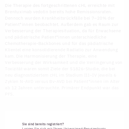
Die Therapie des fortgeschrittenen cHL erreichte mit
Brentuximab vedotin bereits hohe Remissionsraten.
Dennoch wurden Krankheitsrückfälle bei 7–20% der
Patient*innen beobachtet. Außerdem gab es Raum zur
Verbesserung der Therapiesituation, da für Erwachsene
und pädiatrische Patient*innen unterschiedliche
Chemotherapie-Backbones und für das pädiatrische
Klientel eine konsolidierende Radiatio zur Anwendung
kam. Die Harmonisierung der Therapie, eine
Verbesserung der Wirksamkeit und die Verringerung von
Toxizität waren somit Ziele der S1826-Studie, die bei
neu diagnostiziertem cHL im Stadium III–IV jeweils 6
Zyklen N-AVD versus Bv-AVD bei Patient*innen im Alter
ab 12 Jahren untersuchte. Primärer Endpunkt war das
PFS.
Sie sind bereits registriert?
Loggen Sie sich mit Ihrem Universimed-Benutzerkonto