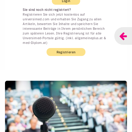
Login
Sie sind noch nicht registriert?
Registrieren Sie sich jetzt kostenlos auf
universimed.com und erhalten Sie Zugang zu allen
Artikeln, bewerten Sie Inhalte und speichern Sie
interessante Beiträge in Ihrem persönlichen Bereich
zum späteren Lesen. Ihre Registrierung ist für alle
Unversimed-Portale gültig. (inkl. allgemeineplus.at &
med-Diplom.at)
Registrieren