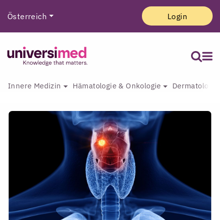
Österreich
Login
Innere Medizin
Hämatologie & Onkologie
Dermatologie 