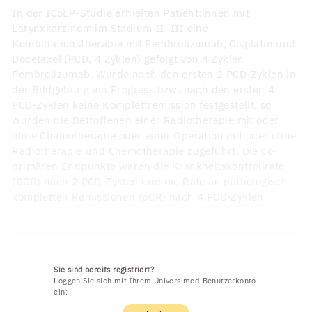
In der ICoLP-Studie erhielten Patient:innen mit
Larynxkarzinom im Stadium II‒III eine
Kombinationstherapie mit Pembrolizumab, Cisplatin und
Docetaxel (PCD, 4 Zyklen) gefolgt von 4 Zyklen
Pembrolizumab. Wurde nach den ersten 2 PCD-Zyklen in
der Bildgebung ein Progress bzw. nach den ersten 4
PCD-Zyklen keine Komplettremission festgestellt, so
wurden die Betroffenen einer Radiotherapie mit oder
ohne Chemotherapie oder einer Operation mit oder ohne
Radiotherapie und Chemotherapie zugeführt. Die co-
primären Endpunkte waren die Krankheitskontrollrate
(DCR) nach 2 PCD-Zyklen und die Rate an pathologisch
kompletten Remissionen (pCR) nach 4 PCD-Zyklen.
Sie sind bereits registriert?
Loggen Sie sich mit Ihrem Universimed-Benutzerkonto
ein: