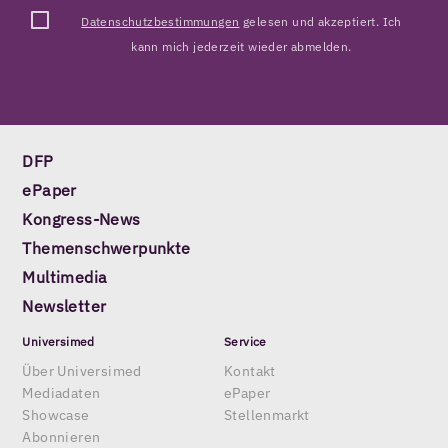
Datenschutzbestimmungen
gelesen und akzeptiert. Ich
kann mich jederzeit wieder abmelden.
DFP
ePaper
Kongress-News
Themenschwerpunkte
Multimedia
Newsletter
Universimed
Service
Über Universimed
Kontakt
Mediadaten
ePaper
Showcase
Stellenmarkt
Abonnieren