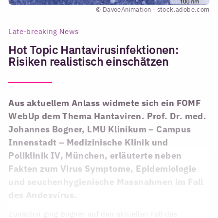
© DavoeAnimation - stock.adobe.com
Late-breaking News
Hot Topic Hantavirusinfektionen:
Risiken realistisch einschätzen
Aus aktuellem Anlass widmete sich ein FOMF
WebUp dem Thema Hantaviren. Prof. Dr. med.
Johannes Bogner, LMU Klinikum – Campus
Innenstadt – Medizinische Klinik und
Poliklinik IV, München, erläuterte neben
Fakten zum Virus Symptome, Epidemiologie
und seuchenhygienische Massnahmen im Fall
des Andesvirus.
Zunächst ging Bogner auf den aktuellen Fall des