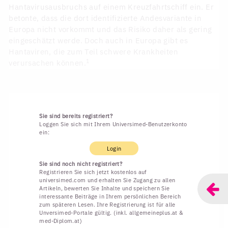
Hantavirusausbruchs auf einem Kreuzfahrtschiff ein. Er
betonte, dass die dort identifizierte Andesvariante in
Europa nicht vorkommt und das Risiko daher als gering
eingeschätzt werde. Doch auch in Europa gibt es
Hantaviren, die zum Teil schwere Krankheiten
1
verursachen können.
Sie sind bereits registriert?
Loggen Sie sich mit Ihrem Universimed-Benutzerkonto
ein:
Login
Sie sind noch nicht registriert?
Registrieren Sie sich jetzt kostenlos auf
universimed.com und erhalten Sie Zugang zu allen
Artikeln, bewerten Sie Inhalte und speichern Sie
interessante Beiträge in Ihrem persönlichen Bereich
zum späteren Lesen. Ihre Registrierung ist für alle
Unversimed-Portale gültig. (inkl. allgemeineplus.at &
med-Diplom.at)