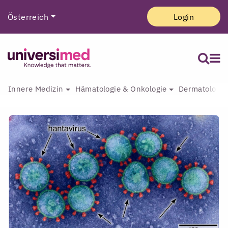
Österreich
Login
Innere Medizin
Hämatologie & Onkologie
Dermatologie 