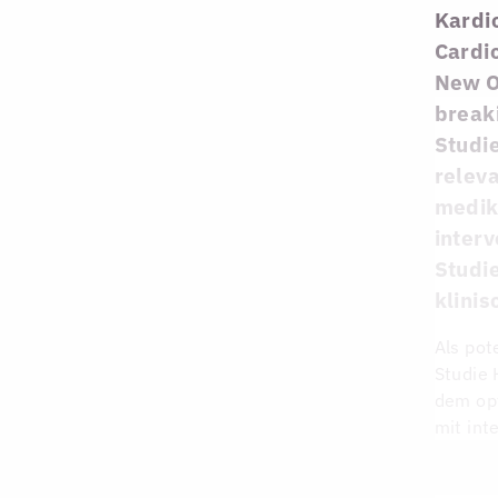
Kardi
Cardio
New Or
breaki
Studi
relev
medik
interv
Studi
klinis
Als pot
Studie
dem op
mit int