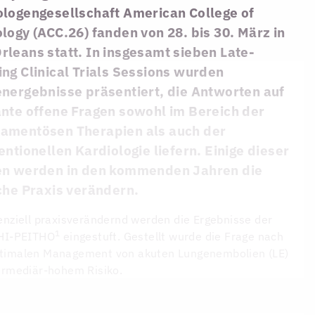
ologengesellschaft American College of
logy (ACC.26) fanden von 28. bis 30. März in
leans statt. In insgesamt sieben Late-
ng Clinical Trials Sessions wurden
energebnisse präsentiert, die Antworten auf
ante offene Fragen sowohl im Bereich der
amentösen Therapien als auch der
entionellen Kardiologie liefern. Einige dieser
en werden in den kommenden Jahren die
che Praxis verändern.
enziell praxisverändernd werden die Ergebnisse der
1
 HI-PEITHO
eingestuft. Gestellt wurde die Frage nach
timalen Management von akuten Lungenembolien (LE)
ermediär-hohem Risiko.