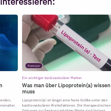
interessieren:
Premium
Ein wichtiger kardivaskulärer Marker
n
Was man über Lipoprotein(a) wissen
muss
werden,
Lipoprotein(a) ist längst eine feste Größe unter den
nenalter.
kardiovaskulären Risikofaktoren. Die therapeutischen
Optionen zur Senkung erhöhter Werte sind bislang