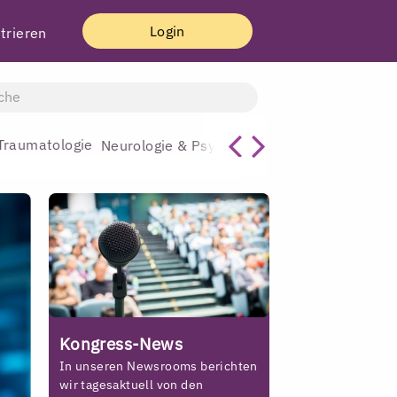
Login
trieren
Traumatologie
Allgemeinmediz
Neurologie & Psychiatrie
Kongress-News
In unseren Newsrooms berichten
wir tagesaktuell von den