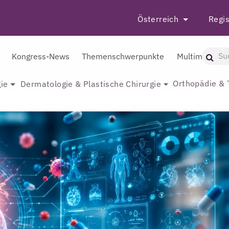
Österreich
Regis
Kongress-News
Themenschwerpunkte
Multimedia
Orthopädie & 
ie
Dermatologie & Plastische Chirurgie