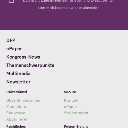
Datenschutzbestimmungen
gelesen und akzeptiert. Ich
kann mich jederzeit wieder abmelden.
DFP
ePaper
Kongress-News
Themenschwerpunkte
Multimedia
Newsletter
Universimed
Service
Über Universimed
Kontakt
Mediadaten
ePaper
Showcase
Stellenmarkt
Abonnieren
Rechtliches
Folgen Sie uns