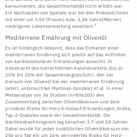
konsumierten, die Gesamtmortalität nicht erhöht war.
Ein Nachsalzen von Speisen war bei den Proband:innen
mit einer um 1,50 (Frauen) bzw. 2,28 Jahre(Männer)
3
niedrigeren Lebenserwartung assoziiert.
Mediterrane Ernährung mit Olivenöl
Es ist hinlänglich bekannt, dass das Einhalten einer
mediterranen Ernährung sich positiv auf das Auftreten
von kardiovaskulären Erkrankungen auswirkt. In
Anbetracht des beträchtlichen Kalorienanteils (bis zu
20% bis 25% der Gesamtenergiezufuhr), den der
Konsum von Olivenöl bei der mediterranen Ernährung
liefert, untersuchten Martinez-González et al. in einer
Metaanalyse von 36 Studien (n=806203) den
Zusammenhang zwischen Olivenölkonsum und dem
primären Risiko für Herz-Kreislauf-Erkrankungen, Krebs,
Typ-2-Diabetes sowie der Gesamtmortalität. Die
Nachbeobachtungszeit lag zwischen 3,7 und 28 Jahren.
Dabei wurde für jeden zusätzlichen Olivenölkonsum von
25g pro Tag ein um 16% verringertes Risiko für Herz-