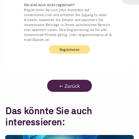
Sie sind noch nicht registriert?
Registrieren Sie sich jetzt kostenlos auf
universimed.com und erhalten Sie Zugang zu allen
Artikeln, bewerten Sie Inhalte und speichern Sie
interessante Beiträge in Ihrem persönlichen Bereich
zum späteren Lesen. Ihre Registrierung ist für alle
Unversimed-Portale gültig. (inkl. allgemeineplus.at &
med-Diplom.at)
Registrieren
←
Zurück
Das könnte Sie auch
interessieren: