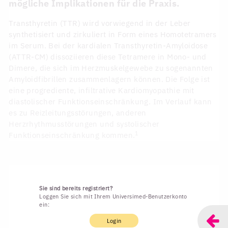
mögliche Implikationen für die Praxis.
Transthyretin (TTR) wird vorwiegend in der Leber
synthetisiert und zirkuliert in Form eines Homotetramers
im Serum. Bei der kardialen Transthyretin-Amyloidose
(ATTR-CM) dissoziieren diese Tetramere in Mono- und
Dimere, die sich im Herzmuskelgewebe zu sogenannten
Amyloidfibrillen zusammenlagern können. Die Folge ist
eine progrediente, infiltrative Kardiomyopathie mit
diastolischer Funktionseinschränkung. Im Verlauf kann
es zu Reizleitungsstörungen, anderen
Herzrhythmusstörungen und systolischer
1
Funktionseinschränkung kommen.
Sie sind bereits registriert?
Loggen Sie sich mit Ihrem Universimed-Benutzerkonto
ein:
Login