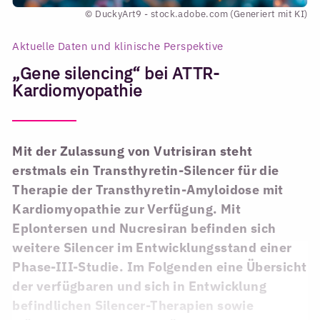
© DuckyArt9 - stock.adobe.com (Generiert mit KI)
Aktuelle Daten und klinische Perspektive
„Gene silencing“ bei ATTR-
Kardiomyopathie
Mit der Zulassung von Vutrisiran steht
erstmals ein Transthyretin-Silencer für die
Therapie der Transthyretin-Amyloidose mit
Kardiomyopathie zur Verfügung. Mit
Eplontersen und Nucresiran befinden sich
weitere Silencer im Entwicklungsstand einer
Phase-III-Studie. Im Folgenden eine Übersicht
der verfügbaren und sich in Entwicklung
befindlichen Silencer-Therapien sowie