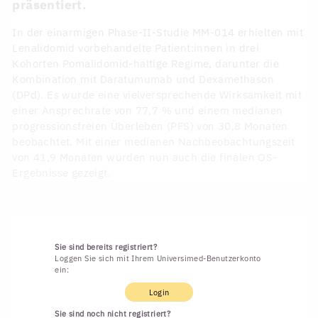
präsentiert.
In der einarmigen Phase-II-Studie MM-014 erhielten mit
Lenalidomid vorbehandelte Patient:innen in drei
Kohorten Pomalidomid-haltige Regime, darunter die
Kombination mit Daratumumab und Dexamethason
(DPd). Es wurde eine vielversprechende Wirksamkeit mit
einer Ansprechrate von 77,7 % und einem medianen
progressionsfreien Überleben (PFS) von 30,8 Monaten
beobachtet. Mit einer medianen Nachbeobachtungszeit
von 41,9 Monaten wurden nun auch die finalen OS-
Ergebnisse gezeigt.
Sie sind bereits registriert?
Loggen Sie sich mit Ihrem Universimed-Benutzerkonto
ein:
Login
Sie sind noch nicht registriert?