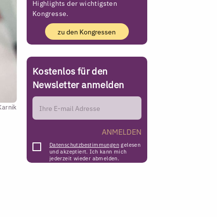
Highlights der wichtigsten
Kongresse.
zu den Kongressen
Kostenlos für den
Newsletter anmelden
Karnik
ANMELDEN
Datenschutzbestimmungen
gelesen
und akzeptiert. Ich kann mich
jederzeit wieder abmelden.