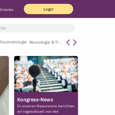
Login
trieren
Traumatologie
Allgemeinmediz
Neurologie & Psychiatrie
Kongress-News
In unseren Newsrooms berichten
wir tagesaktuell von den