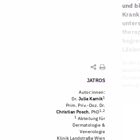
und b
Krank
unter
therap
begren
Läsio
In der 
beschri
Formen 
JATROS
beding
Autor:innen:
1
Dr.
Julia Karnik
Prim. Priv.-Doz. Dr.
1,2
Christian Posch
, PhD
1
Abteilung für
Dermatologie &
Venerologie
Klinik Landstraße Wien