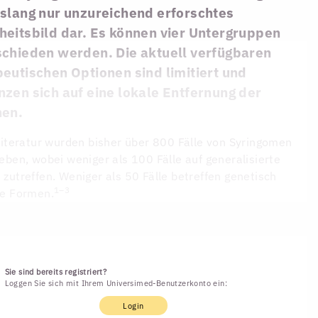
islang nur unzureichend erforschtes
heitsbild dar. Es können vier Untergruppen
schieden werden. Die aktuell verfügbaren
eutischen Optionen sind limitiert und
zen sich auf eine lokale Entfernung der
nen.
Literatur wurden bisher über 800 Fälle von Syringomen
eben, wobei weniger als 100 Fälle auf generalisierte
zutreffen. Weniger als 50 Fälle betreffen genetisch
1–3
te Formen.
Sie sind bereits registriert?
Loggen Sie sich mit Ihrem Universimed-Benutzerkonto ein:
Login