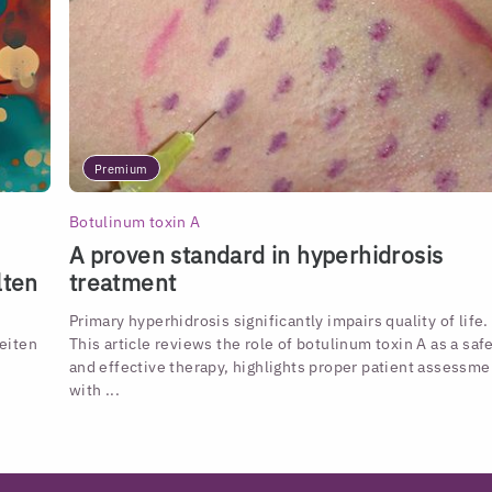
Premium
Botulinum toxin A
A proven standard in hyperhidrosis
lten
treatment
Primary hyperhidrosis significantly impairs quality of life.
eiten
This article reviews the role of botulinum toxin A as a saf
and effective therapy, highlights proper patient assessme
with ...