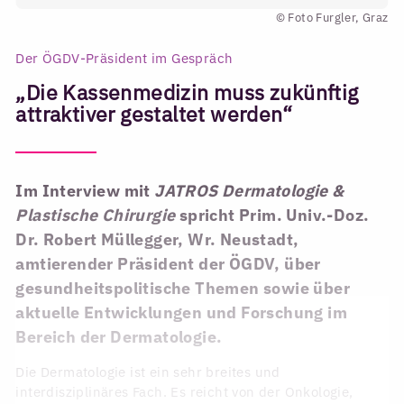
© Foto Furgler, Graz
Der ÖGDV-Präsident im Gespräch
„Die Kassenmedizin muss zukünftig
attraktiver gestaltet werden“
Im Interview mit
JATROS Dermatologie &
Plastische Chirurgie
spricht Prim. Univ.-Doz.
Dr. Robert Müllegger, Wr. Neustadt,
amtierender Präsident der ÖGDV, über
gesundheitspolitische Themen sowie über
aktuelle Entwicklungen und Forschung im
Bereich der Dermatologie.
Die Dermatologie ist ein sehr breites und
interdisziplinäres Fach. Es reicht von der Onkologie,