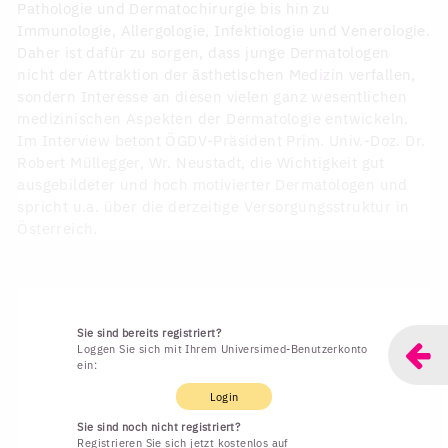
Pathologie und Dermatochirurgie bis hin zu
Immunologie, Allergologie, Infektiologie und Venerologie.
Daher ist dafür zu sorgen, dass junge Dermatologen
nicht der Attraktion der ästhetischen Medizin verfallen,
sondern Interesse an diesen vielen ganz wesentlichen
medizinischen Aspekten der Dermatologie entwickeln.
Im Interview betont ÖGDV-Präsident Prim. Univ.-Doz. Dr.
Robert Müllegger, Wr. Neustadt, die Wichtigkeit gut
ausgebildeter und hoch motivierter Dermatologen und
spricht u.a. über die derzeitige Versorgungsstruktur in
Österreich.
Sie sind bereits registriert?
Loggen Sie sich mit Ihrem Universimed-Benutzerkonto
ein:
Login
Sie sind noch nicht registriert?
Registrieren Sie sich jetzt kostenlos auf