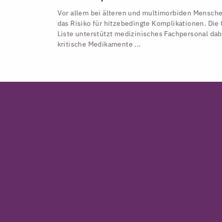
Vor allem bei älteren und multimorbiden Mensche
das Risiko für hitzebedingte Komplikationen. Di
Liste unterstützt medizinisches Fachpersonal dab
kritische Medikamente ...