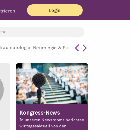
Login
trieren
Traumatologie
Allgemeinmediz
Neurologie & Psychiatrie
Kongress-News
In unseren Newsrooms berichten
wir tagesaktuell von den