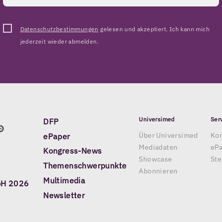
Datenschutzbestimmungen
gelesen und akzeptiert. Ich kann mich
jederzeit wieder abmelden.
Universimed
Ser
DFP
Über Universimed
Kon
ePaper
Mediadaten
eP
Kongress-News
Showcase
Ste
Themenschwerpunkte
Abonnieren
Multimedia
bH 2026
Newsletter