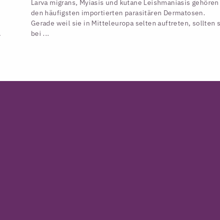
Larva migrans, Myiasis und kutane Leishmaniasis gehören
den häufigsten importierten parasitären Dermatosen.
Gerade weil sie in Mitteleuropa selten auftreten, sollten 
.
bei ...