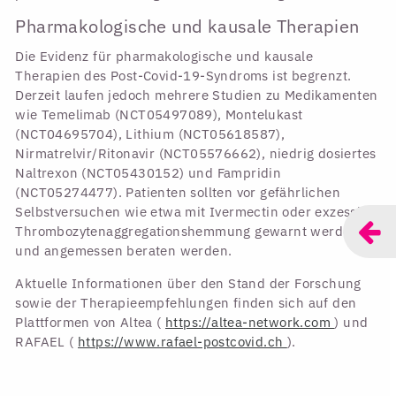
Pharmakologische und kausale Therapien
Die Evidenz für pharmakologische und kausale
Therapien des Post-Covid-19-Syndroms ist begrenzt.
Derzeit laufen jedoch mehrere Studien zu Medikamenten
wie Temelimab (NCT05497089), Montelukast
(NCT04695704), Lithium (NCT05618587),
Nirmatrelvir/Ritonavir (NCT05576662), niedrig dosiertes
Naltrexon (NCT05430152) und Fampridin
(NCT05274477). Patienten sollten vor gefährlichen
Selbstversuchen wie etwa mit Ivermectin oder exzessiver
Thrombozytenaggregationshemmung gewarnt werden
und angemessen beraten werden.
Aktuelle Informationen über den Stand der Forschung
sowie der Therapieempfehlungen finden sich auf den
Plattformen von Altea (
https://altea-network.com
) und
RAFAEL (
https://www.rafael-postcovid.ch
).