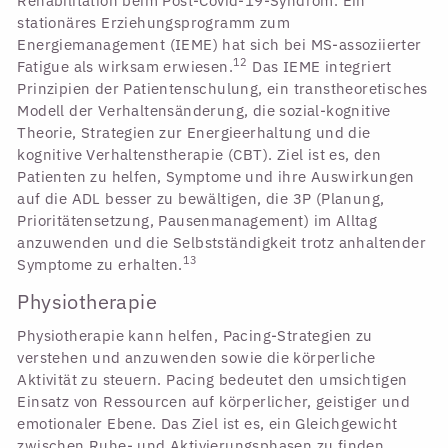
Rehabilitation beim Post-Covid-19-Syndrom. Ein
stationäres Erziehungsprogramm zum
Energiemanagement (IEME) hat sich bei MS-assoziierter
12
Fatigue als wirksam erwiesen.
Das IEME integriert
Prinzipien der Patientenschulung, ein transtheoretisches
Modell der Verhaltensänderung, die sozial-kognitive
Theorie, Strategien zur Energieerhaltung und die
kognitive Verhaltenstherapie (CBT). Ziel ist es, den
Patienten zu helfen, Symptome und ihre Auswirkungen
auf die ADL besser zu bewältigen, die 3P (Planung,
Prioritätensetzung, Pausenmanagement) im Alltag
anzuwenden und die Selbstständigkeit trotz anhaltender
13
Symptome zu erhalten.
Physiotherapie
Physiotherapie kann helfen, Pacing-Strategien zu
verstehen und anzuwenden sowie die körperliche
Aktivität zu steuern. Pacing bedeutet den umsichtigen
Einsatz von Ressourcen auf körperlicher, geistiger und
emotionaler Ebene. Das Ziel ist es, ein Gleichgewicht
zwischen Ruhe- und Aktivierungsphasen zu finden.