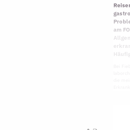
Reise
gastr
Probl
am FO
Allge
erkra
Häufig
Bei Fie
laborch
die mei
Erkrank