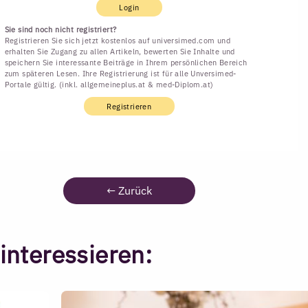
Login
Sie sind noch nicht registriert?
Registrieren Sie sich jetzt kostenlos auf universimed.com und
erhalten Sie Zugang zu allen Artikeln, bewerten Sie Inhalte und
speichern Sie interessante Beiträge in Ihrem persönlichen Bereich
zum späteren Lesen. Ihre Registrierung ist für alle Unversimed-
Portale gültig. (inkl. allgemeineplus.at & med-Diplom.at)
Registrieren
←
Zurück
interessieren: