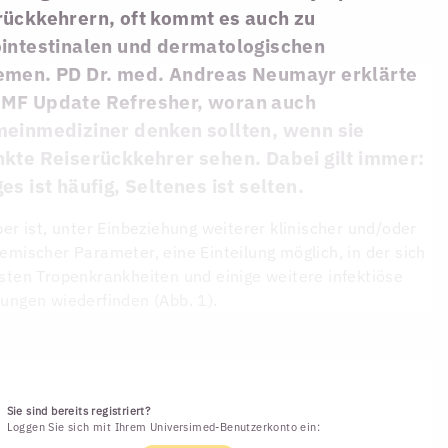
rückkehrern, oft kommt es auch zu
ointestinalen und dermatologischen
emen. PD Dr. med. Andreas Neumayr erklärte
MF Update Refresher, woran auch
meinmediziner denken sollten, wenn sie
nkte Reiserückkehrer sehen. Dabei gilt immer:
es ist häufig, Seltenes ist selten.
ber ist, unter Einbeziehung weiterer klinischer und/oder
emischer Parameter, eine Einteilung möglich, in der sich
sten Tropenkrankheiten und einige weitere infektiöse
ungen wiederfinden (Abb. 1).
Sie sind bereits registriert?
Loggen Sie sich mit Ihrem Universimed-Benutzerkonto ein: