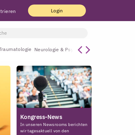
Login
trieren
Traumatologie
Allgemeinmediz
Neurologie & Psychiatrie
Kongress-News
In unseren Newsrooms berichten
wir tagesaktuell von den