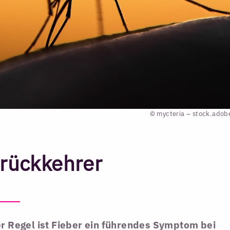
© mycteria – stock.ado
erückkehrer
er Regel ist Fieber ein führendes Symptom bei