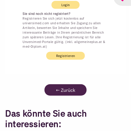
Login
Sie sind noch nicht registriert?
Registrieren Sie sich jetzt kostenlos auf
universimed.com und erhalten Sie Zugang zu allen
Artikeln, bewerten Sie Inhalte und speichern Sie
interessante Beiträge in Ihrem persönlichen Bereich
zum späteren Lesen. Ihre Registrierung ist für alle
Unversimed-Portale gültig. (inkl. allgemeineplus.at &
med-Diplom.at)
Registrieren
←
Zurück
Das könnte Sie auch
interessieren: