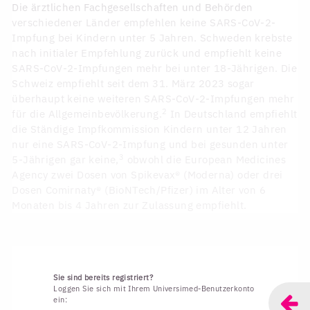
Die ärztlichen Fachgesellschaften und Behörden
verschiedener Länder empfehlen keine SARS-CoV-2-
Impfung bei Kindern unter 5 Jahren. Schweden krebste
nach initialer Empfehlung zurück und empfiehlt keine
SARS-CoV-2-Impfungen mehr bei unter 18-Jährigen. Die
Schweiz empfiehlt seit dem 31. März 2023 sogar
überhaupt keine weiteren SARS-CoV-2-Impfungen mehr
2
für die Allgemeinbevölkerung.
In Deutschland empfiehlt
die Ständige Impfkommission Kindern unter 12 Jahren
nur eine SARS-CoV-2-Impfung und bei gesunden unter
3
5-Jährigen gar keine,
obwohl die European Medicines
Agency zwei Dosen von Spikevax® (Moderna) oder drei
Dosen Comirnaty® (BioNTech/Pfizer) im Alter von 6
Monaten bis 4 Jahren zur Zulassung empfiehlt.
Sie sind bereits registriert?
Loggen Sie sich mit Ihrem Universimed-Benutzerkonto
ein: