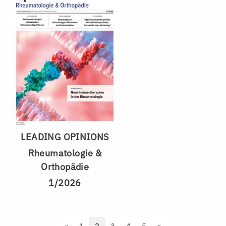
LEADING OPINIONS
Rheumatologie &
Orthopädie
1/2026
Previous
Next
«
1
2
3
4
5
»