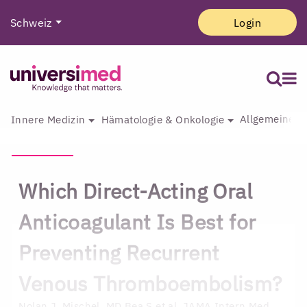
Schweiz
Login
Allgemeine I
Innere Medizin
Hämatologie & Onkologie
Which Direct-Acting Oral
Anticoagulant Is Best for
Preventing Recurrent
Venous Thromboembolism?
Nolan J. Mischel, MD
Bea S et al. JAMA Intern Med