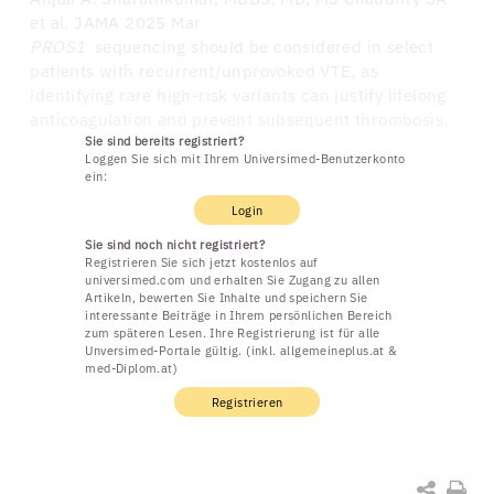
et al. JAMA 2025 Mar
PROS1
sequencing should be considered in select
patients with recurrent/unprovoked VTE, as
identifying rare high-risk variants can justify lifelong
anticoagulation and prevent subsequent thrombosis.
Sie sind bereits registriert?
Loggen Sie sich mit Ihrem Universimed-Benutzerkonto
ein:
Login
Sie sind noch nicht registriert?
Registrieren Sie sich jetzt kostenlos auf
universimed.com und erhalten Sie Zugang zu allen
Artikeln, bewerten Sie Inhalte und speichern Sie
interessante Beiträge in Ihrem persönlichen Bereich
zum späteren Lesen. Ihre Registrierung ist für alle
Unversimed-Portale gültig. (inkl. allgemeineplus.at &
med-Diplom.at)
Registrieren