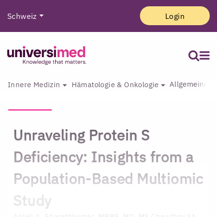
Schweiz
Login
Allgemeine I
Innere Medizin
Hämatologie & Onkologie
Unraveling Protein S
Deficiency: Insights from a
Population-Based Multiomic
Study
Anjali A. Sharathkumar, MBBS, MD, MS
Chaudhry SA