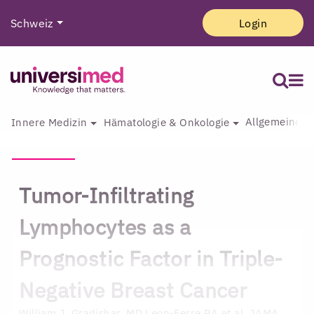
Schweiz
Login
Allgemeine I
Innere Medizin
Hämatologie & Onkologie
Tumor-Infiltrating
Lymphocytes as a
Prognostic Factor in Triple-
Negative Breast Cancer
William J. Gradishar, MD
Leon-Ferre RA et al. JAMA