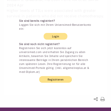
2024 Apr
Higher levels of TILs were associated with greater
survival in patients who did not receive chemotherapy.
Sie sind bereits registriert?
Loggen Sie sich mit Ihrem Universimed-Benutzerkonto
ein:
Login
Sie sind noch nicht registriert?
Registrieren Sie sich jetzt kostenlos auf
universimed.com und erhalten Sie Zugang zu allen
Artikeln, bewerten Sie Inhalte und speichern Sie
interessante Beiträge in Ihrem persönlichen Bereich
zum späteren Lesen. Ihre Registrierung ist für alle
Unversimed-Portale gültig. (inkl. allgemeineplus.at &
med-Diplom.at)
Registrieren