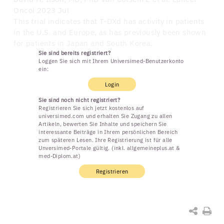
Oncol 2023 Jul
This trial indicates that T-DXd has activity in patients
in the U.S. and Europe, as has previously been shown
for patients in Japan and South Korea.
Sie sind bereits registriert?
Loggen Sie sich mit Ihrem Universimed-Benutzerkonto
ein:
Login
Sie sind noch nicht registriert?
Registrieren Sie sich jetzt kostenlos auf
universimed.com und erhalten Sie Zugang zu allen
Artikeln, bewerten Sie Inhalte und speichern Sie
interessante Beiträge in Ihrem persönlichen Bereich
zum späteren Lesen. Ihre Registrierung ist für alle
Unversimed-Portale gültig. (inkl. allgemeineplus.at &
med-Diplom.at)
Registrieren