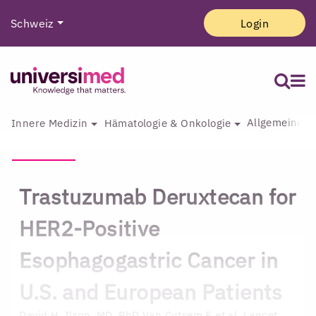
Schweiz
Login
Allgemeine I
Innere Medizin
Hämatologie & Onkologie
Trastuzumab Deruxtecan for
HER2-Positive
Esophagogastric Cancer in
U.S. and European Patients
David H. Ilson, MD, PhD
Van Cutsem E et al. Lancet